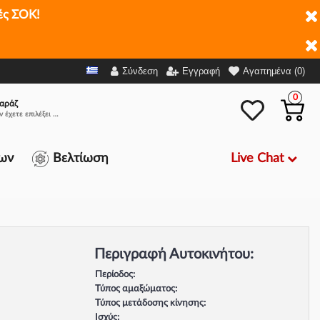
ές ΣΟΚ!
Σύνδεση
Εγγραφή
Αγαπημένα (0)
0
αράζ
Δεν έχετε επιλέξει αμάξι.
Live Chat
ων
Βελτίωση
Περιγραφή Αυτοκινήτου:
Περίοδος:
Τύπος αμαξώματος:
Τύπος μετάδοσης κίνησης:
Ισχύς: