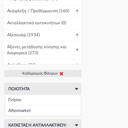
+
Ανάφλεξη / Προθέρμανση
(160)
Ανταλλακτικά αυτοκινήτων
(0)
+
Αξεσουάρ
(1934)
Άξονες μετάδοσης κίνησης και
+
διαφορικά
(273)
+
Απόσβεση
(34)
Καθαρισμός Φίλτρων
+
Βελτίωση Αυτοκινήτου
(1)
+
Γραμμές και σωλήνες
(438)
ΠΟΙΌΤΗΤΑ
Γνήσιο
Γρύλοι-Διακόπτες & Αμορτισέρ
+
Ανύψωσης
(19671)
Aftermarket
+
Εγκέφαλοι & Ασφαλειοθήκες
(1439)
ΚΑΤΆΣΤΑΣΗ ΑΝΤΑΛΛΑΚΤΙΚΟΎ: