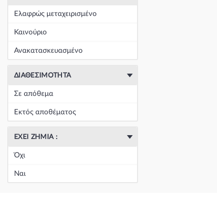
+
Είδη Φανοποιΐας
(60393)
Ελαφρώς μεταχειρισμένο
+
Εξάτμιση
(164)
Καινούριο
+
Ζάντες & Λάστιχα
(293)
Ανακατασκευασμένο
+
Ηλεκτρικά-Ηλεκτρονικά
(1350)
ΔΙΑΘΕΣΙΜΌΤΗΤΑ
+
Ημιαξόνια & Εξαρτήματα
(57)
Σε απόθεμα
+
Ηχος-Εικόνα-GPS
(123)
Εκτός αποθέματος
+
Καθαρισμός τζαμιών
(5051)
ΈΧΕΙ ΖΗΜΙΆ :
+
Καθρέπτης & Εξαρτήματα
(18271)
Όχι
Κεντρική
(0)
Ναι
Κεντρική
(0)
Κεντρική
(0)