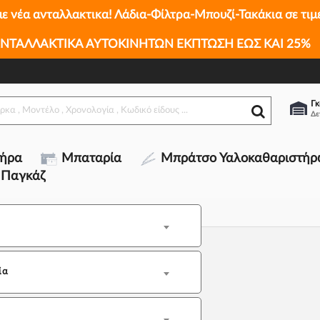
με νέα ανταλλακτικα! Λάδια-Φίλτρα-Μπουζί-Τακάκια σε τιμ
ΝΤΑΛΛΑΚΤΙΚΑ ΑΥΤΟΚΙΝΗΤΩΝ ΕΚΠΤΩΣΗ ΕΩΣ ΚΑΙ 25%
Γκ
τήρα
Μπαταρία
Μπράτσο Υαλοκαθαριστήρ
 Παγκάζ
ία