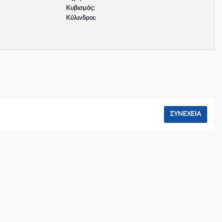
Κυβισμός:
Κύλινδροι:
Βαλβίδες:
Τύπος κινητήρα:
Σύστημα φρένων:
ΣΥΝΈΧΕΙΑ