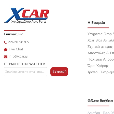
Κεντρική
(0)
Κεντρική
(0)
Η Εταιρεία
Κεντρική
(0)
Υπηρεσία Drop S
Επικοινωνία
Κεντρική
(0)
Xcar Blog Ανταλ
22620 58709
Σχετικά με εμάς
Κεντρική
(0)
Live Chat
Αποστολές & Επ
info@xcar.gr
Κεντρική
(0)
Πολιτική Απορρ
ΕΓΓΡΑΦΉ ΣΤΟ NEWSLETTER
Όροι Χρήσης
Κεντρική
(0)
Εγγραφή
Τρόποι Πληρωμ
Κεντρική
(0)
Κεντρική
(0)
Θέλετε Βοήθεια 
Κεντρική
(0)
Κεντρική
(0)
Δευτέρα - Παρ. 08