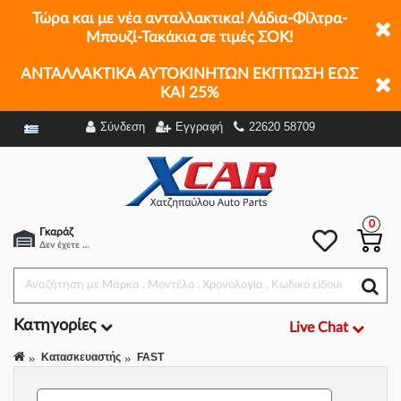
Τώρα και με νέα ανταλλακτικα! Λάδια-Φίλτρα-
Μπουζί-Τακάκια σε τιμές ΣΟΚ!
ΑΝΤΑΛΛΑΚΤΙΚΑ ΑΥΤΟΚΙΝΗΤΩΝ ΕΚΠΤΩΣΗ ΕΩΣ
ΚΑΙ 25%
Σύνδεση
Εγγραφή
22620 58709
Φίλτρα
0
Γκαράζ
Δεν έχετε επιλέξει αμάξι.
Κατηγορίες
Live Chat
Κατασκευαστής
FAST