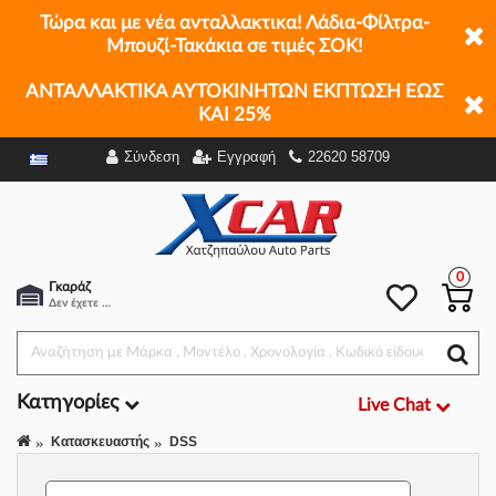
Τώρα και με νέα ανταλλακτικα! Λάδια-Φίλτρα-
Μπουζί-Τακάκια σε τιμές ΣΟΚ!
ΑΝΤΑΛΛΑΚΤΙΚΑ ΑΥΤΟΚΙΝΗΤΩΝ ΕΚΠΤΩΣΗ ΕΩΣ
ΚΑΙ 25%
Σύνδεση
Εγγραφή
22620 58709
Φίλτρα
0
Γκαράζ
Δεν έχετε επιλέξει αμάξι.
Κατηγορίες
Live Chat
Κατασκευαστής
DSS