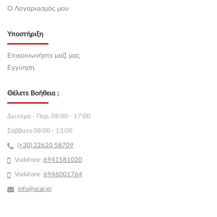
O Λογαριασμός μου
Υποστήριξη
Επικοινωνήστε μαζί μας
Εγγύηση
Θέλετε Βοήθεια ;
Δευτέρα - Παρ. 08:00 - 17:00
Σάββατο 08:00 - 13:00
(+30) 22620 58709
Vodafone :
69
41581020
Vodafone :
6946001764
info@xcar.gr