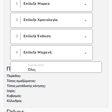
1
Επίλεξε Μαρκα
2
Επίλεξε Χρονολογία
3
Επίλεξε Έκδοση
4
Επίλεξε Μηχανή
Κατηγορία
Περιγραφή Αυτοκινήτου:
Όλες
Περίοδος:
Τύπος αμαξώματος:
Τύπος μετάδοσης κίνησης:
Ισχύς:
Κυβισμός:
Κύλινδροι:
Βαλβίδες:
Τύπος κινητήρα: