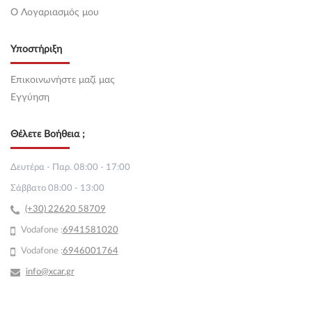
O Λογαριασμός μου
Υποστήριξη
Επικοινωνήστε μαζί μας
Εγγύηση
Θέλετε Βοήθεια ;
Δευτέρα - Παρ. 08:00 - 17:00
Σάββατο 08:00 - 13:00
(+30) 22620 58709
Vodafone :
69
41581020
Vodafone :
6946001764
info@xcar.gr