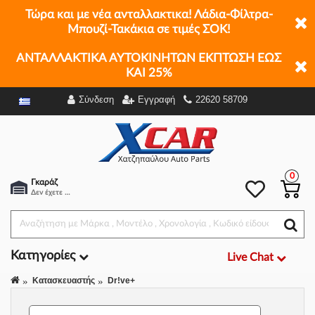
Τώρα και με νέα ανταλλακτικα! Λάδια-Φίλτρα-
Μπουζί-Τακάκια σε τιμές ΣΟΚ!
ΑΝΤΑΛΛΑΚΤΙΚΑ ΑΥΤΟΚΙΝΗΤΩΝ ΕΚΠΤΩΣΗ ΕΩΣ
ΚΑΙ 25%
Σύνδεση
Εγγραφή
22620 58709
Φίλτρα
0
Γκαράζ
Δεν έχετε επιλέξει αμάξι.
Κατηγορίες
Live Chat
Κατασκευαστής
Dr!ve+