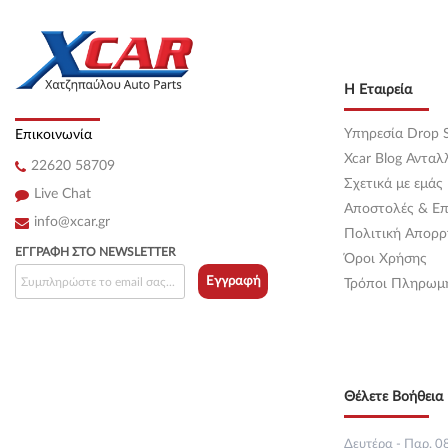
Κεντρική
(0)
Κεντρική
(0)
Η Εταιρεία
Κεντρική
(0)
Υπηρεσία Drop S
Επικοινωνία
Κεντρική
(0)
Xcar Blog Ανταλ
22620 58709
Σχετικά με εμάς
Κεντρική
(0)
Live Chat
Αποστολές & Επ
info@xcar.gr
Κεντρική
(0)
Πολιτική Απορρ
ΕΓΓΡΑΦΉ ΣΤΟ NEWSLETTER
Όροι Χρήσης
Κεντρική
(0)
Εγγραφή
Τρόποι Πληρωμ
Κεντρική
(0)
Κεντρική
(0)
Θέλετε Βοήθεια 
Κεντρική
(0)
Κεντρική
(0)
Δευτέρα - Παρ. 08