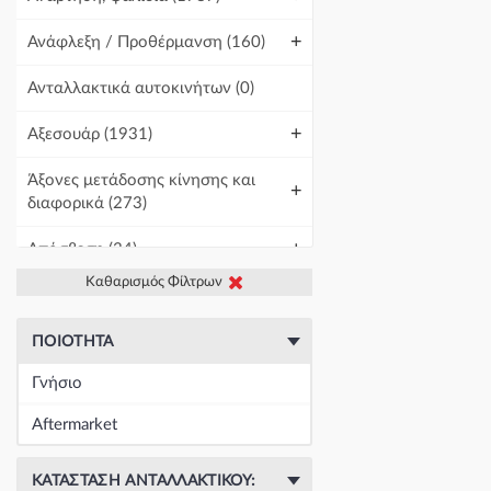
+
Ανάφλεξη / Προθέρμανση
(160)
Ανταλλακτικά αυτοκινήτων
(0)
+
Αξεσουάρ
(1931)
Άξονες μετάδοσης κίνησης και
+
διαφορικά
(273)
+
Απόσβεση
(34)
Καθαρισμός Φίλτρων
+
Βελτίωση Αυτοκινήτου
(1)
+
Γραμμές και σωλήνες
(422)
ΠΟΙΌΤΗΤΑ
Γνήσιο
Γρύλοι-Διακόπτες & Αμορτισέρ
+
Ανύψωσης
(19673)
Aftermarket
+
Εγκέφαλοι & Ασφαλειοθήκες
(1440)
ΚΑΤΆΣΤΑΣΗ ΑΝΤΑΛΛΑΚΤΙΚΟΎ: