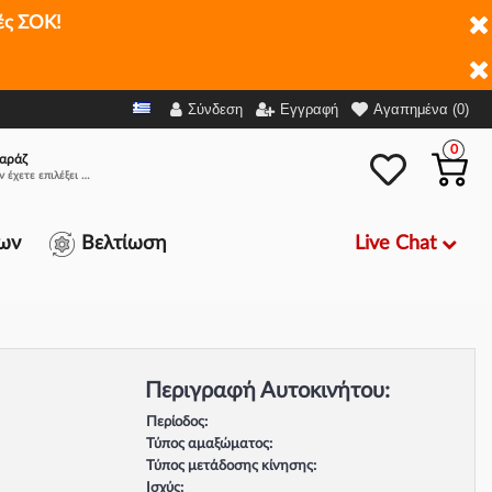
ές ΣΟΚ!
Σύνδεση
Εγγραφή
Αγαπημένα (0)
0
αράζ
Δεν έχετε επιλέξει αμάξι.
Live Chat
ων
Βελτίωση
Περιγραφή Αυτοκινήτου:
Περίοδος:
Τύπος αμαξώματος:
Τύπος μετάδοσης κίνησης:
Ισχύς: