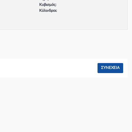
Κυβισμός:
Κύλινδροι:
Βαλβίδες:
Τύπος κινητήρα:
Σύστημα φρένων:
ΣΥΝΈΧΕΙΑ