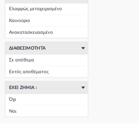
+
Είδη Φανοποιΐας
(60390)
Ελαφρώς μεταχειρισμένο
+
Εξάτμιση
(164)
Καινούριο
+
Ζάντες & Λάστιχα
(293)
Ανακατασκευασμένο
+
Ηλεκτρικά-Ηλεκτρονικά
(1351)
ΔΙΑΘΕΣΙΜΌΤΗΤΑ
+
Ημιαξόνια & Εξαρτήματα
(57)
Σε απόθεμα
+
Ηχος-Εικόνα-GPS
(123)
Εκτός αποθέματος
+
Καθαρισμός τζαμιών
(5050)
ΈΧΕΙ ΖΗΜΙΆ :
+
Καθρέπτης & Εξαρτήματα
(18273)
Όχι
Κεντρική
(0)
Ναι
Κεντρική
(0)
Κεντρική
(0)