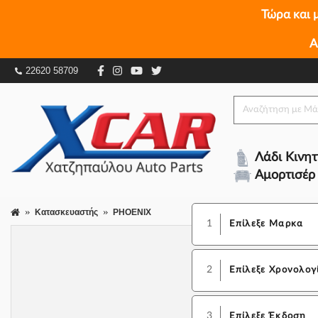
Τώρα και 
Α
22620 58709
Λάδι Κινη
Αμορτισέρ
Κατασκευαστής
PHOENIX
1
Επίλεξε Μαρκα
2
Επίλεξε Χρονολογ
3
Επίλεξε Έκδοση