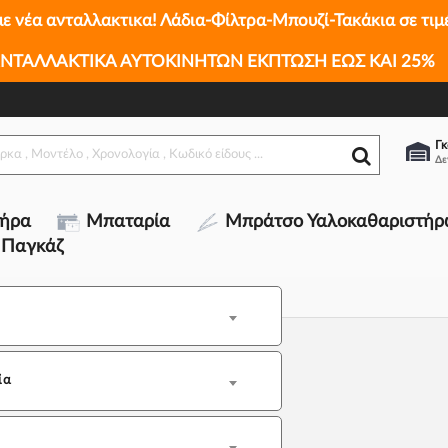
με νέα ανταλλακτικα! Λάδια-Φίλτρα-Μπουζί-Τακάκια σε τιμ
ΝΤΑΛΛΑΚΤΙΚΑ ΑΥΤΟΚΙΝΗΤΩΝ ΕΚΠΤΩΣΗ ΕΩΣ ΚΑΙ 25%
Γκ
τήρα
Μπαταρία
Μπράτσο Υαλοκαθαριστήρ
 Παγκάζ
ία