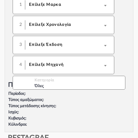
1
Επίλεξε Μαρκα
2
Επίλεξε Χρονολογία
3
Επίλεξε Έκδοση
4
Επίλεξε Μηχανή
Κατηγορία
Περιγραφή Αυτοκινήτου:
Όλες
Περίοδος:
Τύπος αμαξώματος:
Τύπος μετάδοσης κίνησης:
Ισχύς:
Κυβισμός:
Κύλινδροι:
Βαλβίδες:
Τύπος κινητήρα: