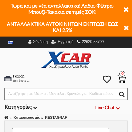
Τώρα και με νέα ανταλλακτικα! Λάδια-Φίλτρα-
Μπουζί-Τακάκια σε τιμές ΣΟΚ!
ΑΝΤΑΛΛΑΚΤΙΚΑ ΑΥΤΟΚΙΝΗΤΩΝ ΕΚΠΤΩΣΗ ΕΩΣ
ΚΑΙ 25%
Σύνδεση
Εγγραφή
22620 58709
Φίλτρα
0
Γκαράζ
Δεν έχετε επιλέξει αμάξι.
Κατηγορίες
Live Chat
Κατασκευαστής
RESTAGRAF