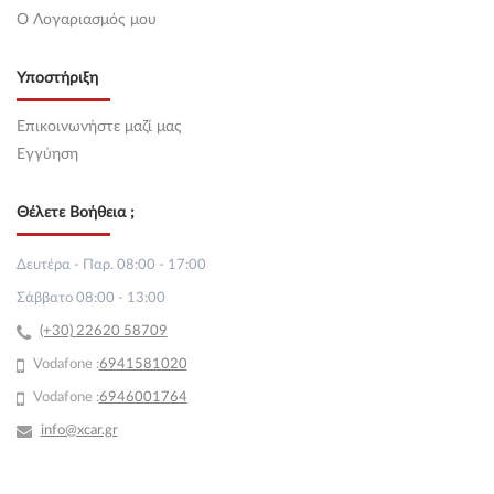
O Λογαριασμός μου
Υποστήριξη
Επικοινωνήστε μαζί μας
Εγγύηση
Θέλετε Βοήθεια ;
Δευτέρα - Παρ. 08:00 - 17:00
Σάββατο 08:00 - 13:00
(+30) 22620 58709
Vodafone :
69
41581020
Vodafone :
6946001764
info@xcar.gr