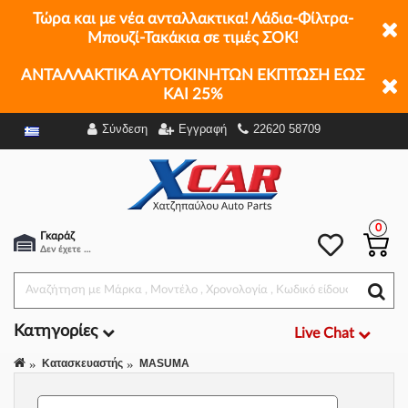
Τώρα και με νέα ανταλλακτικα! Λάδια-Φίλτρα-
Μπουζί-Τακάκια σε τιμές ΣΟΚ!
ΑΝΤΑΛΛΑΚΤΙΚΑ ΑΥΤΟΚΙΝΗΤΩΝ ΕΚΠΤΩΣΗ ΕΩΣ
ΚΑΙ 25%
Σύνδεση
Εγγραφή
22620 58709
Φίλτρα
0
Γκαράζ
Δεν έχετε επιλέξει αμάξι.
Κατηγορίες
Live Chat
Κατασκευαστής
MASUMA