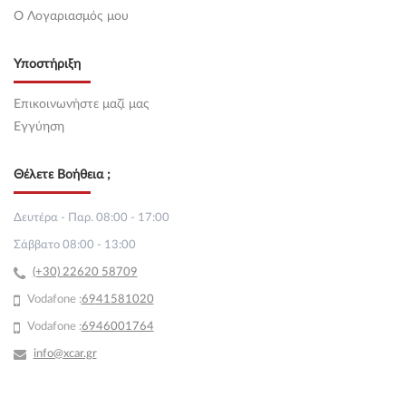
O Λογαριασμός μου
Υποστήριξη
Επικοινωνήστε μαζί μας
Εγγύηση
Θέλετε Βοήθεια ;
Δευτέρα - Παρ. 08:00 - 17:00
Σάββατο 08:00 - 13:00
(+30) 22620 58709
Vodafone :
69
41581020
Vodafone :
6946001764
info@xcar.gr