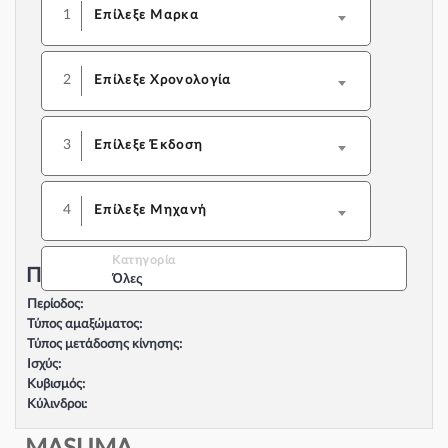
1
Επίλεξε Μαρκα
2
Επίλεξε Χρονολογία
3
Επίλεξε Έκδοση
4
Επίλεξε Μηχανή
Κατηγορία
Περιγραφή Αυτοκινήτου:
Όλες
Περίοδος:
Τύπος αμαξώματος:
Τύπος μετάδοσης κίνησης:
Ισχύς:
Κυβισμός:
Κύλινδροι:
Βαλβίδες:
Τύπος κινητήρα: