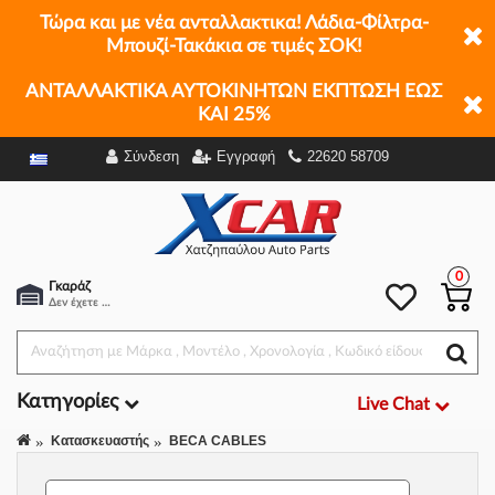
Τώρα και με νέα ανταλλακτικα! Λάδια-Φίλτρα-
Μπουζί-Τακάκια σε τιμές ΣΟΚ!
ΑΝΤΑΛΛΑΚΤΙΚΑ ΑΥΤΟΚΙΝΗΤΩΝ ΕΚΠΤΩΣΗ ΕΩΣ
ΚΑΙ 25%
Σύνδεση
Εγγραφή
22620 58709
Φίλτρα
0
Γκαράζ
Δεν έχετε επιλέξει αμάξι.
Κατηγορίες
Live Chat
Κατασκευαστής
BECA CABLES