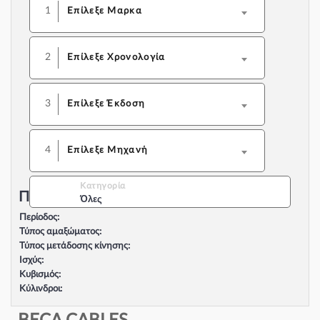
1
Επίλεξε Μαρκα
2
Επίλεξε Χρονολογία
3
Επίλεξε Έκδοση
4
Επίλεξε Μηχανή
Κατηγορία
Περιγραφή Αυτοκινήτου:
Όλες
Περίοδος:
Τύπος αμαξώματος:
Τύπος μετάδοσης κίνησης:
Ισχύς:
Κυβισμός:
Κύλινδροι:
Βαλβίδες:
Τύπος κινητήρα: