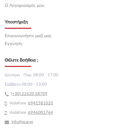
O Λογαριασμός μου
Υποστήριξη
Επικοινωνήστε μαζί μας
Εγγύηση
Θέλετε Βοήθεια ;
Δευτέρα - Παρ. 08:00 - 17:00
Σάββατο 08:00 - 13:00
(+30) 22620 58709
Vodafone :
69
41581020
Vodafone :
6946001764
info@xcar.gr