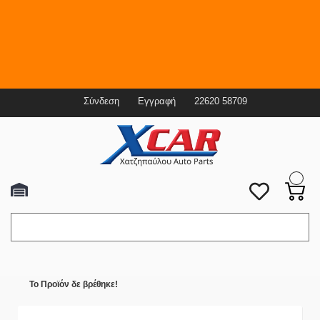
Τώρα και με νέα ανταλλακτικα! Λάδια-Φίλτρα-
Μπουζί-Τακάκια σε τιμές ΣΟΚ!
ΑΝΤΑΛΛΑΚΤΙΚΑ ΑΥΤΟΚΙΝΗΤΩΝ ΕΚΠΤΩΣΗ ΕΩΣ
ΚΑΙ 25%
Σύνδεση
Εγγραφή
22620 58709
0
Γκαράζ
Δεν έχετε επιλέξει αμάξι.
Κατηγορίες
Live Chat
Το Προϊόν δε βρέθηκε!