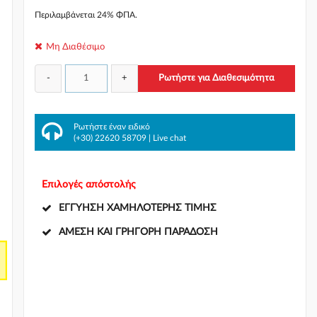
Περιλαμβάνεται 24% ΦΠΑ.
Μη Διαθέσιμο
-
+
Ρωτήστε για Διαθεσιμότητα
πό
Ρωτήστε έναν ειδικό
(+30) 22620 58709
|
Live chat
Επιλογές απόστολής
ΕΓΓΎΗΣΗ ΧΑΜΗΛΌΤΕΡΗΣ ΤΙΜΉΣ
ΆΜΕΣΗ ΚΑΙ ΓΡΉΓΟΡΗ ΠΑΡΆΔΟΣΗ