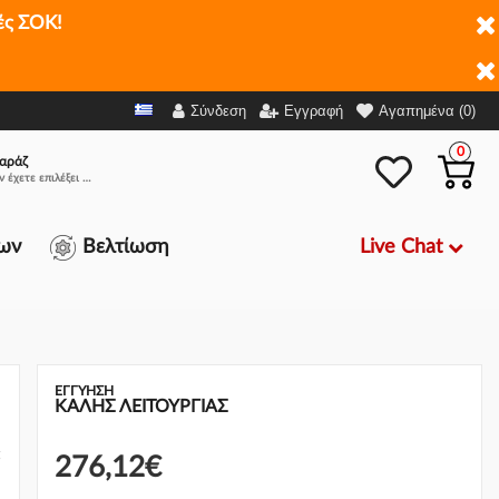
ές ΣΟΚ!
6,12€
-
+
Ρωτήστε για Διαθεσιμότητα
Σύνδεση
Εγγραφή
Αγαπημένα (0)
0
αράζ
Δεν έχετε επιλέξει αμάξι.
Live Chat
ων
Βελτίωση
ΕΓΓΎΗΣΗ
ΚΑΛΗΣ ΛΕΙΤΟΥΡΓΙΑΣ
ς
276,12€