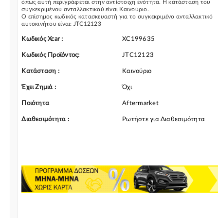
όπως αυτή περιγράφεται στην αντίστοιχη ενότητα. Η κατάσταση του
συγκεκριμένου ανταλλακτικού είναι Καινούριο.
Ο επίσημος κωδικός κατασκευαστή για το συγκεκριμένο ανταλλακτικό
αυτοκινήτου είναι: JTC12123
Για την τοποθέτηση του συγκεκριμένου ανταλλακτικού παρακαλώ να
απευθύνεστε σε εξειδικευμένο συνεργείο.
Κωδικός Xcar :
XC199635
Σε περίπτωση που δεν γνωρίζεται αν το συγκεκριμένο ανταλλακτικό
ταιριάζει στο αυτοκίνητό σας μην διστάσετε να επικοινωνήσετε μαζί μας
Κωδικός Προϊόντος:
JTC12123
και θα σας κατατοπίσουμε πλήρως καθώς διαθέτουμε πλούσια γκάμα α
Υπερπληρωτής/μεμονωμένα εξαρτήματα και γενικότερα για την
Κατάσταση :
Καινούριο
κατηγορία Turbo & Εξαρτήματα
Έχει Ζημιά :
Όχι
Ποιότητα
Aftermarket
Διαθεσιμότητα :
Ρωτήστε για Διαθεσιμότητα