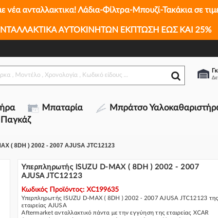
με νέα ανταλλακτικα! Λάδια-Φίλτρα-Μπουζί-Τακάκια σε τιμ
ΝΤΑΛΛΑΚΤΙΚΑ ΑΥΤΟΚΙΝΗΤΩΝ ΕΚΠΤΩΣΗ ΕΩΣ ΚΑΙ 25%
27
7 AJUSA JTC12123
Γκ
τήρα
Μπαταρία
Μπράτσο Υαλοκαθαριστήρ
 Παγκάζ
X ( 8DH ) 2002 - 2007 AJUSA JTC12123
Υπερπληρωτής ISUZU D-MAX ( 8DH ) 2002 - 2007
AJUSA JTC12123
Κωδικός Προϊόντος: XC199635
Υπερπληρωτής ISUZU D-MAX ( 8DH ) 2002 - 2007 AJUSA JTC12123 τη
εταιρείας AJUSA
Aftermarket ανταλλακτικό πάντα με την εγγύηση της εταιρείας XCAR