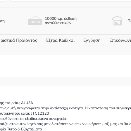
10000 τ.μ. έκθεση
ηση
Π
ανταλλακτικών
ριστικά Προϊόντος
Έξτρα Κωδικοί
Εγγύηση
Επικοινων
ς εταιρείας AJUSA
πως αυτή περιγράφεται στην αντίστοιχη ενότητα. Η κατάσταση του συγκεκρι
αυτοκινήτου είναι: JTC12123
υθύνεστε σε εξειδικευμένο συνεργείο.
ιριάζει στο αυτοκίνητό σας μην διστάσετε να επικοινωνήσετε μαζί μας και 
ορία Turbo & Εξαρτήματα