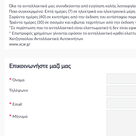
Όλα τα ανταλλακτικά μας συνοδεύονται από εγγύηση καλής λειτουργία
Ποιο συγκεκριμένα: Επτά ημέρες (7) σε ηλεκτρικά και ηλεκτρονικά μέρ
Σαράντα ημέρες (40) σε κινητήρες από την έκδοση του αντίστοιχου παρ
Τριάντα ημέρες (30) σε σασμάν και κιβώτια ταχυτήτων από την έκδοση 
*Σε περίπτωση που το ανταλλακτικό είναι ελαττωματικό ή δεν είναι εφ
* Επιστροφές χρημάτων γίνονται εφόσον το ανταλλακτικό κριθεί ελαττ
Χατζηπαύλου Ανταλλακτικά Αυτοκινήτων
www.xcar.gr
Επικοινωνήστε μαζί μας
Όνομα
Τηλέφωνο
Email
Μήνυμα