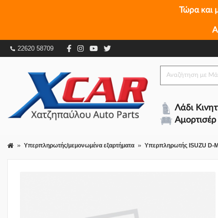
Τώρα και 
Α
Υπερπληρωτής ISUZU D-MAX ( 8DH ) 2002 - 200
22620 58709
Λάδι Κινη
Αμορτισέρ
Υπερπληρωτής/μεμονωμένα εξαρτήματα
Υπερπληρωτής ISUZU D-MA