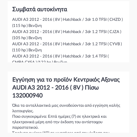
Συμβατά αυτοκίνητα
AUDI A3 2012 - 2016 ( 8V ) Hatchback / 3dr 1.0 TFSI ( CHZD )
(115 hp ) Βενζίνη
AUDI A3 2012 - 2016 ( 8V ) Hatchback / 3dr 1.2 TFSI ( CJZA )
(105 hp ) Βενζίνη
AUDI A3 2012 - 2016 ( 8V ) Hatchback / 3dr 1.2 TFSI ( CYVB )
(110 hp ) Βενζίνη
AUDI A3 2012 - 2016 ( 8V ) Hatchback / 3dr 1.4 TFSI (
CMBA,CXSA ) (122 hp ) Βενζίνη
AUDI A3 2012 - 2016 ( 8V ) Hatchback / 3dr 1.4 TFSI ( CPTA )
(140 hp ) Βενζίνη
Εγγύηση για το προϊόν Κεντρικός Αξονας
AUDI A3 2012 - 2016 ( 8V ) Hatchback / 3dr 1.4 TFSI (
CXSB,CZCA ) (125 hp ) Βενζίνη
AUDI A3 2012 - 2016 ( 8V ) Πίσω
AUDI A3 2012 - 2016 ( 8V ) Hatchback / 3dr 1.4 TSI ( CZEA )
132000940
(150 hp ) Βενζίνη
AUDI A3 2012 - 2016 ( 8V ) Hatchback / 3dr 1.5 TFSI ( DADA )
Όλα τα ανταλλακτικά μας συνοδεύονται από εγγύηση καλής
λειτουργίας.
(150 hp ) Βενζίνη
Ποιο συγκεκριμένα: Επτά ημέρες (7) σε ηλεκτρικά και
AUDI A3 2012 - 2016 ( 8V ) Hatchback / 3dr 1.6 TDI ( CLHA )
ηλεκτρονικά μέρη από την έκδοση του αντίστοιχου
(105 hp ) Πετρέλαιο
παραστατικού.
AUDI A3 2012 - 2016 ( 8V ) Hatchback / 3dr 1.6 TDI (
Σαράντα ημέρες (40) σε κινητήρες από την έκδοση του
CRKB,CXXB,DBKA ) (110 hp ) Πετρέλαιο