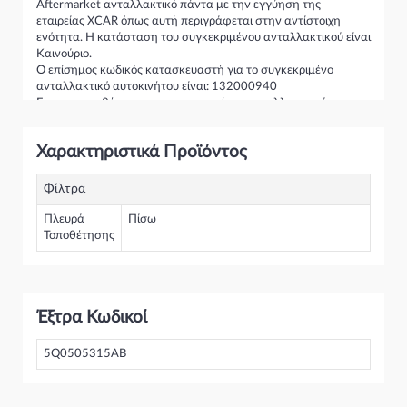
Aftermarket ανταλλακτικό πάντα με την εγγύηση της
εταιρείας XCAR όπως αυτή περιγράφεται στην αντίστοιχη
ενότητα. Η κατάσταση του συγκεκριμένου ανταλλακτικού είναι
Καινούριο.
Ο επίσημος κωδικός κατασκευαστή για το συγκεκριμένο
ανταλλακτικό αυτοκινήτου είναι: 132000940
Για την τοποθέτηση του συγκεκριμένου ανταλλακτικού
παρακαλώ να απευθύνεστε σε εξειδικευμένο συνεργείο.
Σε περίπτωση που δεν γνωρίζεται αν το συγκεκριμένο
Χαρακτηριστικά Προϊόντος
ανταλλακτικό ταιριάζει στο αυτοκίνητό σας μην διστάσετε να
επικοινωνήσετε μαζί μας και θα σας κατατοπίσουμε πλήρως
καθώς διαθέτουμε πλούσια γκάμα από Κεντρικός Αξονας και
Φίλτρα
γενικότερα για την κατηγορία Άξονες μετάδοσης κίνησης και
διαφορικά
Πλευρά
Πίσω
Τοποθέτησης
Έξτρα Κωδικοί
5Q0505315AB