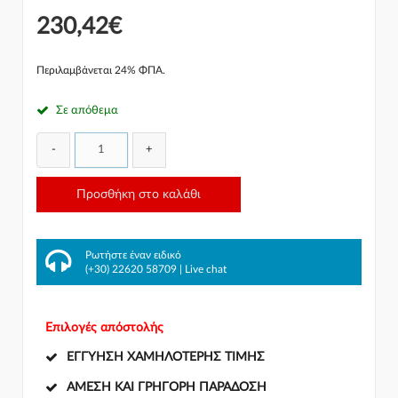
230,42€
Περιλαμβάνεται 24% ΦΠΑ.
Σε απόθεμα
-
+
Προσθήκη στο καλάθι
Ρωτήστε έναν ειδικό
(+30) 22620 58709
|
Live chat
Επιλογές απόστολής
ΕΓΓΎΗΣΗ ΧΑΜΗΛΌΤΕΡΗΣ ΤΙΜΉΣ
ΆΜΕΣΗ ΚΑΙ ΓΡΉΓΟΡΗ ΠΑΡΆΔΟΣΗ