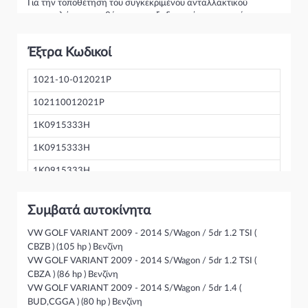
Για την τοποθέτηση του συγκεκριμένου ανταλλακτικού
παρακαλώ να απευθύνεστε σε εξειδικευμένο συνεργείο.
Σε περίπτωση που δεν γνωρίζεται αν το συγκεκριμένο
ανταλλακτικό ταιριάζει στο αυτοκίνητό σας μην διστάσετε να
Έξτρα Κωδικοί
επικοινωνήσετε μαζί μας και θα σας κατατοπίσουμε πλήρως
καθώς διαθέτουμε πλούσια γκάμα από Μπαταρία και
γενικότερα για την κατηγορία Ηλεκτρικά-Ηλεκτρονικά
1021-10-012021P
102110012021P
1K0915333H
1K0915333H
1K0915333H
Συμβατά αυτοκίνητα
VW GOLF VARIANT 2009 - 2014 S/Wagon / 5dr 1.2 TSI (
CBZB ) (105 hp ) Βενζίνη
VW GOLF VARIANT 2009 - 2014 S/Wagon / 5dr 1.2 TSI (
CBZA ) (86 hp ) Βενζίνη
VW GOLF VARIANT 2009 - 2014 S/Wagon / 5dr 1.4 (
BUD,CGGA ) (80 hp ) Βενζίνη