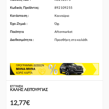
ανταλλακτικό ταιριάζει στο αυτοκίνητό σας μην διστάσετε να
επικοινωνήσετε μαζί μας και θα σας κατατοπίσουμε πλήρως
Κωδικός Προϊόντος:
892109255
καθώς διαθέτουμε πλούσια γκάμα από Μπαταρία και γενικότερα
για την κατηγορία Ηλεκτρικά-Ηλεκτρονικά
Κατάσταση :
Καινούριο
Έχει Ζημιά :
Όχι
Ποιότητα
Aftermarket
Διαθεσιμότητα :
Προσθήκη στο καλάθι
ΕΓΓΎΗΣΗ
ΚΑΛΗΣ ΛΕΙΤΟΥΡΓΙΑΣ
12,77€