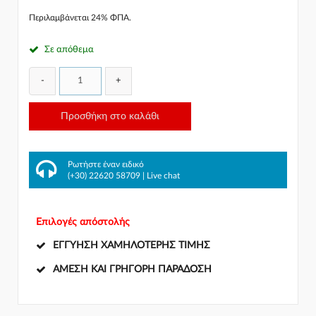
Περιλαμβάνεται 24% ΦΠΑ.
Σε απόθεμα
-
+
Προσθήκη στο καλάθι
Ρωτήστε έναν ειδικό
(+30) 22620 58709
|
Live chat
Επιλογές απόστολής
ΕΓΓΎΗΣΗ ΧΑΜΗΛΌΤΕΡΗΣ ΤΙΜΉΣ
ΆΜΕΣΗ ΚΑΙ ΓΡΉΓΟΡΗ ΠΑΡΆΔΟΣΗ