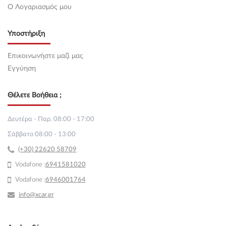
O Λογαριασμός μου
Υποστήριξη
Επικοινωνήστε μαζί μας
Εγγύηση
Θέλετε Βοήθεια ;
Δευτέρα - Παρ. 08:00 - 17:00
Σάββατο 08:00 - 13:00
(+30) 22620 58709
Vodafone :
69
41581020
Vodafone :
6946001764
info@xcar.gr