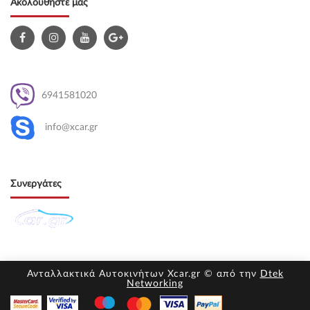
Ακολουθήστε μας
6941581020
info@xcar.gr
Συνεργάτες
Ανταλλακτικά Αυτοκινήτων Xcar.gr © από την
Dtek
Networking