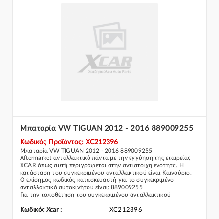
Μπαταρία VW TIGUAN 2012 - 2016 889009255
Κωδικός Προϊόντος: XC212396
Μπαταρία VW TIGUAN 2012 - 2016 889009255
Aftermarket ανταλλακτικό πάντα με την εγγύηση της εταιρείας
XCAR όπως αυτή περιγράφεται στην αντίστοιχη ενότητα. Η
κατάσταση του συγκεκριμένου ανταλλακτικού είναι Καινούριο.
Ο επίσημος κωδικός κατασκευαστή για το συγκεκριμένο
ανταλλακτικό αυτοκινήτου είναι: 889009255
Για την τοποθέτηση του συγκεκριμένου ανταλλακτικού
παρακαλώ να απευθύνεστε σε εξειδικευμένο συνεργείο.
Σε περίπτωση που δεν γνωρίζεται αν το συγκεκριμένο
Κωδικός Xcar :
XC212396
ανταλλακτικό ταιριάζει στο αυτοκίνητό σας μην διστάσετε να