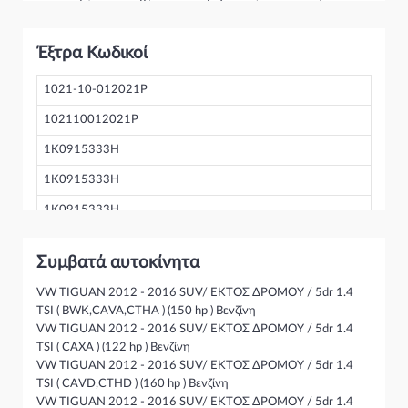
παρακαλώ να απευθύνεστε σε εξειδικευμένο συνεργείο.
Σε περίπτωση που δεν γνωρίζεται αν το συγκεκριμένο
ανταλλακτικό ταιριάζει στο αυτοκίνητό σας μην διστάσετε να
Έξτρα Κωδικοί
επικοινωνήσετε μαζί μας και θα σας κατατοπίσουμε πλήρως
καθώς διαθέτουμε πλούσια γκάμα από Μπαταρία και
γενικότερα για την κατηγορία Ηλεκτρικά-Ηλεκτρονικά
1021-10-012021P
102110012021P
1K0915333H
1K0915333H
1K0915333H
Συμβατά αυτοκίνητα
VW TIGUAN 2012 - 2016 SUV/ ΕΚΤΟΣ ΔΡΟΜΟΥ / 5dr 1.4
TSI ( BWK,CAVA,CTHA ) (150 hp ) Βενζίνη
VW TIGUAN 2012 - 2016 SUV/ ΕΚΤΟΣ ΔΡΟΜΟΥ / 5dr 1.4
TSI ( CAXA ) (122 hp ) Βενζίνη
VW TIGUAN 2012 - 2016 SUV/ ΕΚΤΟΣ ΔΡΟΜΟΥ / 5dr 1.4
TSI ( CAVD,CTHD ) (160 hp ) Βενζίνη
VW TIGUAN 2012 - 2016 SUV/ ΕΚΤΟΣ ΔΡΟΜΟΥ / 5dr 1.4