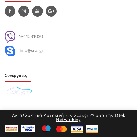
6941581020
info@xcar.gr
Συνεργάτες
Ανταλλακτικά Αυτοκινήτων Xcar.gr © από την
Dtek
Networking