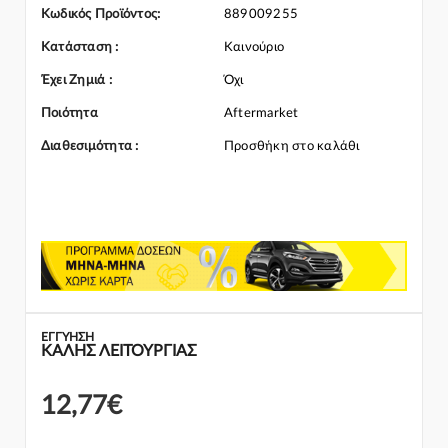
επικοινωνήσετε μαζί μας και θα σας κατατοπίσουμε πλήρως
Κωδικός Προϊόντος:
889009255
καθώς διαθέτουμε πλούσια γκάμα από Μπαταρία και γενικότερα
για την κατηγορία Ηλεκτρικά-Ηλεκτρονικά
Κατάσταση :
Καινούριο
Έχει Ζημιά :
Όχι
Ποιότητα
Aftermarket
Διαθεσιμότητα :
Προσθήκη στο καλάθι
ΕΓΓΎΗΣΗ
ΚΑΛΗΣ ΛΕΙΤΟΥΡΓΙΑΣ
12,77€