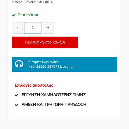
Περιλαμβάνεται 24% ΦΠΑ.
Σε απόθεμα
-
+
Προσθήκη στο καλάθι
Ρωτήστε έναν ειδικό
(+30) 22620 58709
|
Live chat
Επιλογές απόστολής
ΕΓΓΎΗΣΗ ΧΑΜΗΛΌΤΕΡΗΣ ΤΙΜΉΣ
ΆΜΕΣΗ ΚΑΙ ΓΡΉΓΟΡΗ ΠΑΡΆΔΟΣΗ