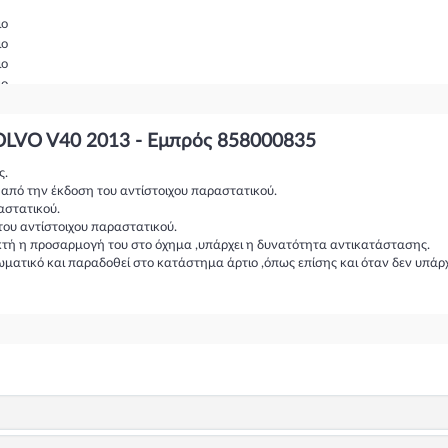
ιο
ιο
ιο
ιο
αιο
OLVO V40 2013 - Εμπρός 858000835
ζίνη
ς.
η από την έκδοση του αντίστοιχου παραστατικού.
αστατικού.
ζίνη
του αντίστοιχου παραστατικού.
ικτή η προσαρμογή του στο όχημα ,υπάρχει η δυνατότητα αντικατάστασης.
ωματικό και παραδοθεί στο κατάστημα άρτιο ,όπως επίσης και όταν δεν υπάρ
ζίνη
νζίνη
ίνη
νζίνη