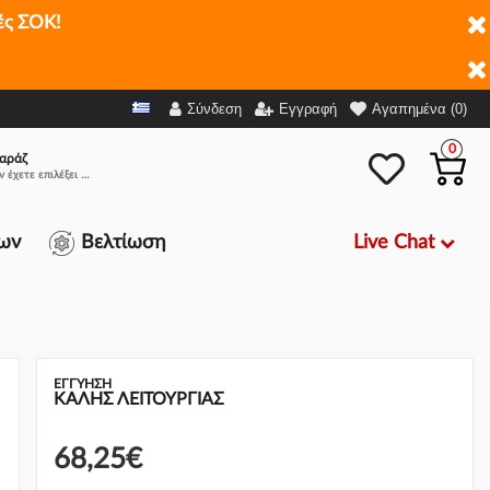
ές ΣΟΚ!
,25€
-
+
Προσθήκη στο καλάθι
Σύνδεση
Εγγραφή
Αγαπημένα (0)
0
αράζ
Δεν έχετε επιλέξει αμάξι.
Live Chat
ων
Βελτίωση
ΕΓΓΎΗΣΗ
ΚΑΛΗΣ ΛΕΙΤΟΥΡΓΙΑΣ
68,25€