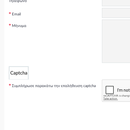
Τηλέφωνο
VOLVO V40 2013 - Hatchback / 5dr T5 AWD ( B 5204 T9 ) (214 hp ) Βεν
VOLVO V40 2013 - Hatchback / 5dr T5 AWD ( ) (249 hp ) Βενζίνη
Email
VOLVO V40 2013 - Hatchback / 5dr T5 AWD ( B 4204 T11 ) (245 hp ) Βε
Μήνυμα
Captcha
Συμπλήρωσε παρακάτω την επαλήθευση captcha