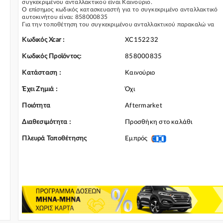
συγκεκριμένου ανταλλακτικού είναι Καινούριο.
Ο επίσημος κωδικός κατασκευαστή για το συγκεκριμένο ανταλλακτικό
αυτοκινήτου είναι: 858000835
Για την τοποθέτηση του συγκεκριμένου ανταλλακτικού παρακαλώ να
απευθύνεστε σε εξειδικευμένο συνεργείο.
Σε περίπτωση που δεν γνωρίζεται αν το συγκεκριμένο ανταλλακτικό
Κωδικός Xcar :
XC152232
ταιριάζει στο αυτοκίνητό σας μην διστάσετε να επικοινωνήσετε μαζί μας
και θα σας κατατοπίσουμε πλήρως καθώς διαθέτουμε πλούσια γκάμα α
Κωδικός Προϊόντος:
858000835
Ποδιά Προφυλακτήρα και γενικότερα για την κατηγορία Ποδιά Μηχανή
Σασμάν & Προφυλακτήρα
Κατάσταση :
Καινούριο
Έχει Ζημιά :
Όχι
Ποιότητα
Aftermarket
Διαθεσιμότητα :
Προσθήκη στο καλάθι
Πλευρά Τοποθέτησης
Εμπρός