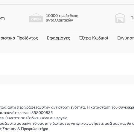
10000 τ.μ. έκθεση
ηση
Π
ανταλλακτικών
ριστικά Προϊόντος
Εφαρμογές
Έξτρα Κωδικοί
Εγγύησ
πως αυτή περιγράφεται στην αντίστοιχη ενότητα. Η κατάσταση του συγκεκρι
αυτοκινήτου είναι: 858000835
υθύνεστε σε εξειδικευμένο συνεργείο.
ιριάζει στο αυτοκίνητό σας μην διστάσετε να επικοινωνήσετε μαζί μας και 
νής Σασμάν & Προφυλακτήρα