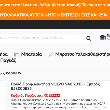
με νέα ανταλλακτικα! Λάδια-Φίλτρα-Μπουζί-Τακάκια σε τιμ
ΝΤΑΛΛΑΚΤΙΚΑ ΑΥΤΟΚΙΝΗΤΩΝ ΕΚΠΤΩΣΗ ΕΩΣ ΚΑΙ 25%
68
 858000835
Γκ
τήρα
Μπαταρία
Μπράτσο Υαλοκαθαριστήρ
 Παγκάζ
ρός 858000835
Ποδιά Προφυλακτήρα VOLVO V40 2013 - Εμπρός
858000835
Κωδικός Προϊόντος: XC152232
Ποδιά Προφυλακτήρα VOLVO V40 2013 - Εμπρός 858000835
Aftermarket ανταλλακτικό πάντα με την εγγύηση της εταιρείας XCAR
όπως αυτή περιγράφεται στην αντίστοιχη ενότητα. Η κατάσταση του