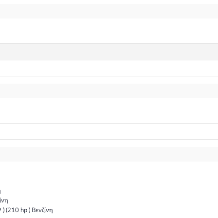
η
ίνη
 (210 hp ) Βενζίνη