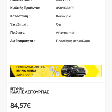
ανταλλακτικό ταιριάζει στο αυτοκίνητό σας μην διστάσετε να
επικοινωνήσετε μαζί μας και θα σας κατατοπίσουμε πλήρως
Κωδικός Προϊόντος:
058906300
καθώς διαθέτουμε πλούσια γκάμα από Ψυγείο Νερού και
γενικότερα για την κατηγορία Ψυγεία
Κατάσταση :
Καινούριο
Έχει Ζημιά :
Όχι
Ποιότητα
Aftermarket
Διαθεσιμότητα :
Προσθήκη στο καλάθι
ΕΓΓΎΗΣΗ
ΚΑΛΗΣ ΛΕΙΤΟΥΡΓΙΑΣ
84,57€