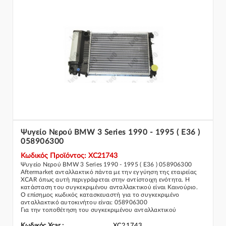
Ψυγείο Νερού BMW 3 Series 1990 - 1995 ( E36 )
058906300
Κωδικός Προϊόντος: XC21743
Ψυγείο Νερού BMW 3 Series 1990 - 1995 ( E36 ) 058906300
Aftermarket ανταλλακτικό πάντα με την εγγύηση της εταιρείας
XCAR όπως αυτή περιγράφεται στην αντίστοιχη ενότητα. Η
κατάσταση του συγκεκριμένου ανταλλακτικού είναι Καινούριο.
Ο επίσημος κωδικός κατασκευαστή για το συγκεκριμένο
ανταλλακτικό αυτοκινήτου είναι: 058906300
Για την τοποθέτηση του συγκεκριμένου ανταλλακτικού
παρακαλώ να απευθύνεστε σε εξειδικευμένο συνεργείο.
Σε περίπτωση που δεν γνωρίζεται αν το συγκεκριμένο
Κωδικός Xcar :
XC21743