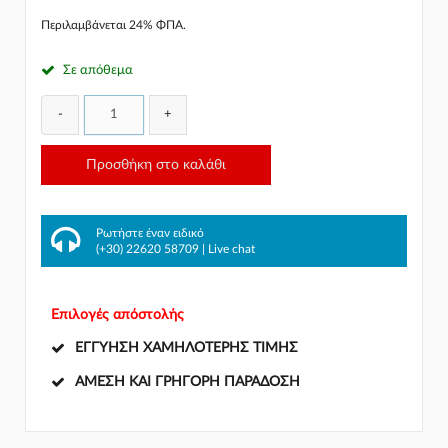
Περιλαμβάνεται 24% ΦΠΑ.
Σε απόθεμα
-
+
Προσθήκη στο καλάθι
Ρωτήστε έναν ειδικό
(+30) 22620 58709
|
Live chat
Επιλογές απόστολής
ΕΓΓΎΗΣΗ ΧΑΜΗΛΌΤΕΡΗΣ ΤΙΜΉΣ
ΆΜΕΣΗ ΚΑΙ ΓΡΉΓΟΡΗ ΠΑΡΆΔΟΣΗ