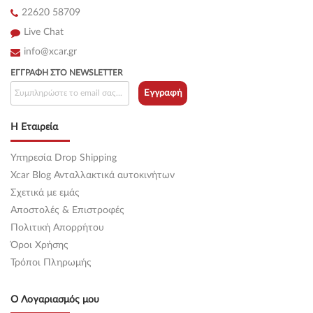
22620 58709
VW SCIROCCO 2014 - Coupe / 3dr 2.0 R ( CDLC ) (256 hp )
Βενζίνη
Live Chat
VW SCIROCCO 2014 - Coupe / 3dr 2.0 R ( CDLA ) (265 hp )
info@xcar.gr
Βενζίνη
ΕΓΓΡΑΦΉ ΣΤΟ NEWSLETTER
Εγγραφή
Η Εταιρεία
Υπηρεσία Drop Shipping
Xcar Blog Ανταλλακτικά αυτοκινήτων
Σχετικά με εμάς
Αποστολές & Επιστροφές
Πολιτική Απορρήτου
Όροι Χρήσης
Τρόποι Πληρωμής
Ο Λογαριασμός μου