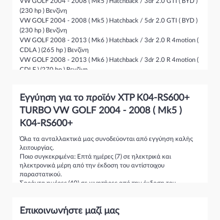
VW GOLF 2004 - 2008 ( Mk5 ) Hatchback / 3dr 2.0 GTI ( BYD )
(230 hp ) Βενζίνη
VW GOLF 2004 - 2008 ( Mk5 ) Hatchback / 5dr 2.0 GTI ( BYD )
(230 hp ) Βενζίνη
VW GOLF 2008 - 2013 ( Mk6 ) Hatchback / 3dr 2.0 R 4motion (
CDLA ) (265 hp ) Βενζίνη
VW GOLF 2008 - 2013 ( Mk6 ) Hatchback / 3dr 2.0 R 4motion (
CDLF ) (270 hp ) Βενζίνη
VW GOLF 2008 - 2013 ( Mk6 ) Hatchback / 3dr 2.0 R 4motion (
CDLC,CRZA ) (256 hp ) Βενζίνη
Εγγύηση για το προϊόν XTP K04-RS600+
VW GOLF 2008 - 2013 ( Mk6 ) Ηatchback / 5dr 2.0 R 4motion (
CDLA ) (265 hp ) Βενζίνη
TURBO VW GOLF 2004 - 2008 ( Mk5 )
VW GOLF 2008 - 2013 ( Mk6 ) Ηatchback / 5dr 2.0 R 4motion (
K04-RS600+
CDLF ) (270 hp ) Βενζίνη
VW GOLF 2008 - 2013 ( Mk6 ) Ηatchback / 5dr 2.0 R 4motion (
Όλα τα ανταλλακτικά μας συνοδεύονται από εγγύηση καλής
λειτουργίας.
CDLC,CRZA ) (256 hp ) Βενζίνη
Ποιο συγκεκριμένα: Επτά ημέρες (7) σε ηλεκτρικά και
VW SCIROCCO 2008 - 2014 ( 137 ) Coupe / 3dr 2.0 R ( CDLC )
ηλεκτρονικά μέρη από την έκδοση του αντίστοιχου
(256 hp ) Βενζίνη
παραστατικού.
VW SCIROCCO 2008 - 2014 ( 137 ) Coupe / 3dr 2.0 R ( CDLA )
Σαράντα ημέρες (40) σε κινητήρες από την έκδοση του
(265 hp ) Βενζίνη
αντίστοιχου παραστατικού.
AUDI A3 2003 - 2005 ( 8P ) Sportback / 5dr S3 quattro (
Τριάντα ημέρες (30) σε σασμάν και κιβώτια ταχυτήτων από την
BHZ,CDLA ) (265 hp ) Βενζίνη
Επικοινωνήστε μαζί μας
έκδοση του αντίστοιχου παραστατικού.
AUDI A3 2003 - 2005 ( 8P ) Sportback / 5dr S3 quattro ( CDLC )
*Σε περίπτωση που το ανταλλακτικό είναι ελαττωματικό ή δεν