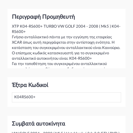
Υπαρχει ολοκληρη σειρα turbo απο 400-600+ αλογα!
Περιγραφή Προμηθευτή
XTP K04-RS600+ TURBO VW GOLF 2004 - 2008 ( Mk5 ) K04-
RS600+
Γνήσιο ανταλλακτικό πάντα με την εγγύηση της εταιρείας
XCAR όπως αυτή περιγράφεται στην αντίστοιχη ενότητα. Η
κατάσταση του συγκεκριμένου ανταλλακτικού είναι Καινούριο.
Ο επίσημος κωδικός κατασκευαστή για το συγκεκριμένο
ανταλλακτικό αυτοκινήτου είναι: K04-RS600+
Για την τοποθέτηση του συγκεκριμένου ανταλλακτικού
παρακαλώ να απευθύνεστε σε εξειδικευμένο συνεργείο.
Σε περίπτωση που δεν γνωρίζεται αν το συγκεκριμένο
ανταλλακτικό ταιριάζει στο αυτοκίνητό σας μην διστάσετε να
Έξτρα Κωδικοί
επικοινωνήσετε μαζί μας και θα σας κατατοπίσουμε πλήρως
καθώς διαθέτουμε πλούσια γκάμα από Βελτίωση και
γενικότερα για την κατηγορία Κινητήρας & Εξαρτήματα
K04RS600+
Συμβατά αυτοκίνητα