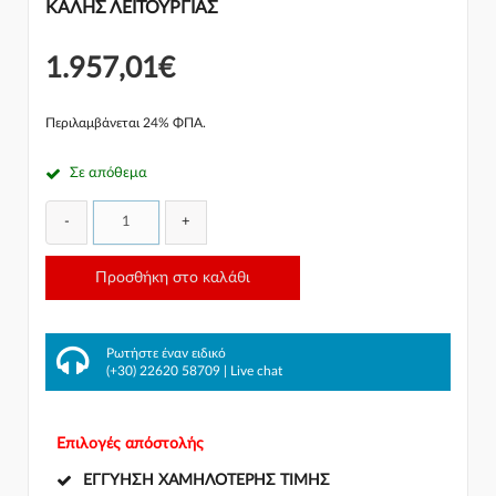
ΚΑΛΗΣ ΛΕΙΤΟΥΡΓΙΑΣ
1.957,01€
Περιλαμβάνεται 24% ΦΠΑ.
Σε απόθεμα
-
+
Προσθήκη στο καλάθι
Ρωτήστε έναν ειδικό
(+30) 22620 58709
|
Live chat
Επιλογές απόστολής
ΕΓΓΎΗΣΗ ΧΑΜΗΛΌΤΕΡΗΣ ΤΙΜΉΣ