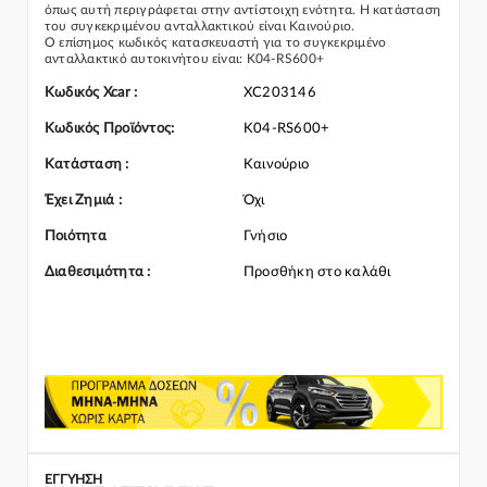
όπως αυτή περιγράφεται στην αντίστοιχη ενότητα. Η κατάσταση
του συγκεκριμένου ανταλλακτικού είναι Καινούριο.
Ο επίσημος κωδικός κατασκευαστή για το συγκεκριμένο
ανταλλακτικό αυτοκινήτου είναι: K04-RS600+
Για την τοποθέτηση του συγκεκριμένου ανταλλακτικού
παρακαλώ να απευθύνεστε σε εξειδικευμένο συνεργείο.
Κωδικός Xcar :
XC203146
Σε περίπτωση που δεν γνωρίζεται αν το συγκεκριμένο
ανταλλακτικό ταιριάζει στο αυτοκίνητό σας μην διστάσετε να
Κωδικός Προϊόντος:
K04-RS600+
επικοινωνήσετε μαζί μας και θα σας κατατοπίσουμε πλήρως
καθώς διαθέτουμε πλούσια γκάμα από Βελτίωση και γενικότερα
Κατάσταση :
Καινούριο
για την κατηγορία Κινητήρας & Εξαρτήματα
Έχει Ζημιά :
Όχι
Ποιότητα
Γνήσιο
Διαθεσιμότητα :
Προσθήκη στο καλάθι
ΕΓΓΎΗΣΗ