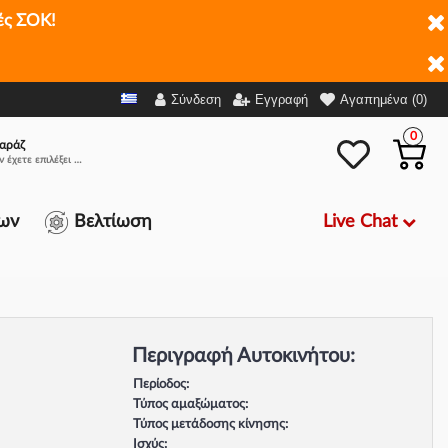
ές ΣΟΚ!
Σύνδεση
Εγγραφή
Αγαπημένα (0)
0
αράζ
Δεν έχετε επιλέξει αμάξι.
Live Chat
ων
Βελτίωση
Περιγραφή Αυτοκινήτου:
Περίοδος:
Τύπος αμαξώματος:
Τύπος μετάδοσης κίνησης:
Ισχύς: