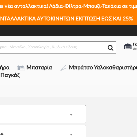
με νέα ανταλλακτικα! Λάδια-Φίλτρα-Μπουζί-Τακάκια σε τιμ
ΝΤΑΛΛΑΚΤΙΚΑ ΑΥΤΟΚΙΝΗΤΩΝ ΕΚΠΤΩΣΗ ΕΩΣ ΚΑΙ 25%
Γκ
τήρα
Μπαταρία
Μπράτσο Υαλοκαθαριστήρ
 Παγκάζ
ία