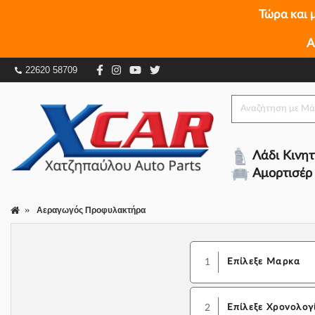
Τώρα και 
Α
22620 58709
Λάδι Κινη
Αμορτισέρ
Αεραγωγός Προφυλακτήρα
1
Επίλεξε Μαρκα
2
Επίλεξε Χρονολογ