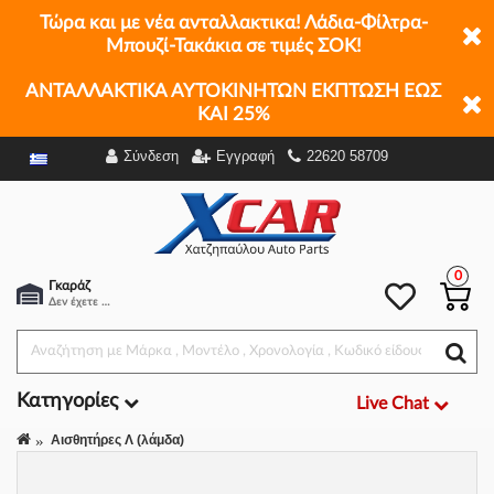
Τώρα και με νέα ανταλλακτικα! Λάδια-Φίλτρα-
Μπουζί-Τακάκια σε τιμές ΣΟΚ!
ΑΝΤΑΛΛΑΚΤΙΚΑ ΑΥΤΟΚΙΝΗΤΩΝ ΕΚΠΤΩΣΗ ΕΩΣ
ΚΑΙ 25%
Σύνδεση
Εγγραφή
22620 58709
Φίλτρα
0
Γκαράζ
Δεν έχετε επιλέξει αμάξι.
Κατηγορίες
Live Chat
Αισθητήρες Λ (λάμδα)