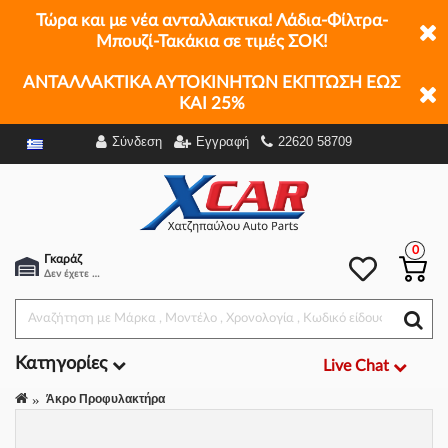
Τώρα και με νέα ανταλλακτικα! Λάδια-Φίλτρα-
Μπουζί-Τακάκια σε τιμές ΣΟΚ!
ΑΝΤΑΛΛΑΚΤΙΚΑ ΑΥΤΟΚΙΝΗΤΩΝ ΕΚΠΤΩΣΗ ΕΩΣ
ΚΑΙ 25%
Σύνδεση
Εγγραφή
22620 58709
Φίλτρα
0
Γκαράζ
Δεν έχετε επιλέξει αμάξι.
Κατηγορίες
Live Chat
Άκρο Προφυλακτήρα