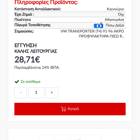
Πληροφορίες Προϊόντος:
Κατάσταση Ανταλλακτικού:
Καινούριο
Έχει Ζημιά :
Όχι
Ποιότητα
Aftermarket
Πλευρά Τοποθέτησης
Πίσω Δεξιά
Σημειώσεις:
VW TRANSPORTER (T4) 91-96 ΑΚΡΟ
ΠΡΟΦΥΛΑΚΤΗΡΑ ΠΙΣΩ R..
ΕΓΓΎΗΣΗ
ΚΑΛΗΣ ΛΕΙΤΟΥΡΓΙΑΣ
28,71€
Περιλαμβάνεται 24% ΦΠΑ.
Σε απόθεμα
-
+
Αγορά