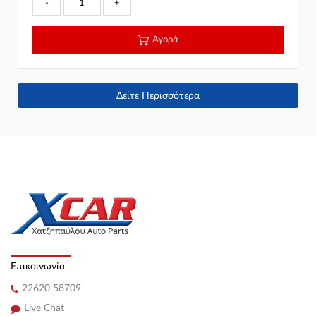
-
+
Αγορά
Δείτε Περισσότερα
Επικοινωνία
22620 58709
Live Chat