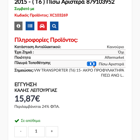
2015 - ( T6 ) Πίσω Αριστερά 879103952
Συμβατό με
Κωδικός Προϊόντος: XC103269
Πληροφορίες Προϊόντος:
Κατάσταση Ανταλλακτικού:
Καινούριο
Έχει Ζημιά :
Όχι
Ποιότητα
Aftermarket
Πλευρά Τοποθέτησης
Πίσω Αριστερά
Σημειώσεις:
VW TRANSPORTER (T6) 15- ΑΚΡΟ ΠΡΟΦΥΛΑΚΤΗΡΑ
ΠΙΣΩ ΑΝΩ L..
ΕΓΓΎΗΣΗ
ΚΑΛΗΣ ΛΕΙΤΟΥΡΓΙΑΣ
15,87€
Περιλαμβάνεται 24% ΦΠΑ.
Σε απόθεμα
-
+