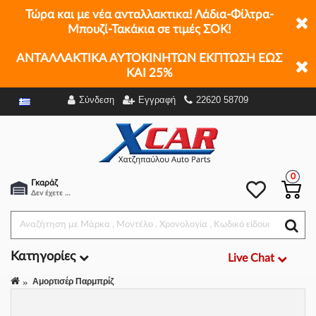
Τώρα και με νέα ανταλλακτικα! Λάδια-Φίλτρα-
Μπουζί-Τακάκια σε τιμές ΣΟΚ!
ΑΝΤΑΛΛΑΚΤΙΚΑ ΑΥΤΟΚΙΝΗΤΩΝ ΕΚΠΤΩΣΗ ΕΩΣ
ΚΑΙ 25%
Σύνδεση
Εγγραφή
22620 58709
Φίλτρα
0
Γκαράζ
Δεν έχετε επιλέξει αμάξι.
Κατηγορίες
Live Chat
Αμορτισέρ Παρμπρίζ