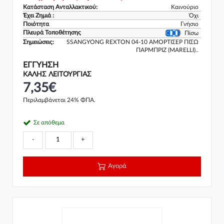
Κατάσταση Ανταλλακτικού:
Καινούριο
Έχει Ζημιά :
Όχι
Ποιότητα
Γνήσιο
Πλευρά Τοποθέτησης
Πίσω
Σημειώσεις:
SSANGYONG REXTON 04-10 ΑΜΟΡΤΙΣΕΡ ΠΙΣΩ
ΠΑΡΜΠΡΙΖ (MARELLI)..
ΕΓΓΎΗΣΗ
ΚΑΛΗΣ ΛΕΙΤΟΥΡΓΙΑΣ
7,35€
Περιλαμβάνεται 24% ΦΠΑ.
Σε απόθεμα
-
+
Αγορά