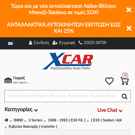
Τώρα και με νέα ανταλλακτικα! Λάδια-Φίλτρα-
Μπουζί-Τακάκια σε τιμές ΣΟΚ!
ΑΝΤΑΛΛΑΚΤΙΚΑ ΑΥΤΟΚΙΝΗΤΩΝ ΕΚΠΤΩΣΗ ΕΩΣ
ΚΑΙ 25%
Σύνδεση
Εγγραφή
22620 58709
Φίλτρα
0
Γκαράζ
Δεν έχετε επιλέξει αμάξι.
Κατηγορίες
Live Chat
BMW
3 Series
1988 - 1993 ( E30 F/L )
( E30 ) Sedan / 4dr
Κιβώτιο διανομής ( transfer )