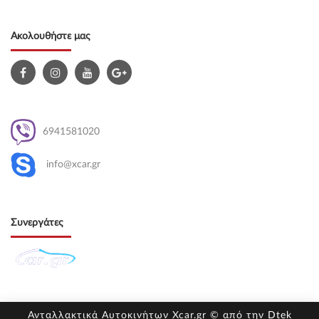
Ακολουθήστε μας
6941581020
info@xcar.gr
Συνεργάτες
Ανταλλακτικά Αυτοκινήτων Xcar.gr © από την
Dtek