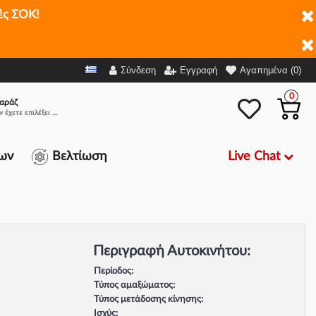
ές ΣΟΚ!
Σύνδεση
Εγγραφή
Αγαπημένα (0)
0
αράζ
Δεν έχετε επιλέξει αμάξι.
Live Chat
ων
Βελτίωση
Περιγραφή Αυτοκινήτου:
Περίοδος:
Τύπος αμαξώματος:
Τύπος μετάδοσης κίνησης:
Ισχύς: