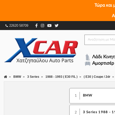
Τώρα και 
Α
22620 58709
Λάδι Κινη
Αμορτισέρ
BMW
3 Series
1988 - 1993 ( E30 F/L )
( E30 ) Coupe / 2dr
1
BMW
2
3 Series 1988 - 1