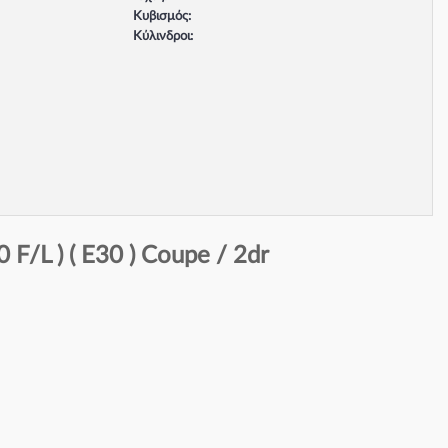
Κυβισμός:
Κύλινδροι:
Βαλβίδες:
Τύπος κινητήρα:
Σύστημα φρένων:
F/L ) ( E30 ) Coupe / 2dr