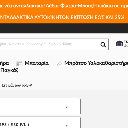
με νέα ανταλλακτικα! Λάδια-Φίλτρα-Μπουζί-Τακάκια σε τιμ
ΝΤΑΛΛΑΚΤΙΚΑ ΑΥΤΟΚΙΝΗΤΩΝ ΕΚΠΤΩΣΗ ΕΩΣ ΚΑΙ 25%
Γκ
τήρα
Μπαταρία
Μπράτσο Υαλοκαθαριστήρ
 Παγκάζ
Σετ ιμάντων poly-V
993 ( E30 F/L )