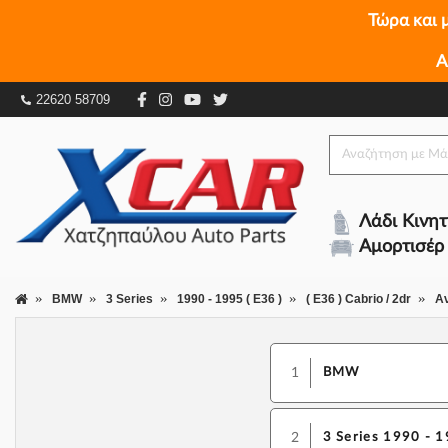
Τώρα και 
Α
22620 58709
Λάδι Κινη
Αμορτισέρ
BMW
3 Series
1990 - 1995 ( E36 )
( E36 ) Cabrio / 2dr
Α
1
BMW
2
3 Series 1990 - 1