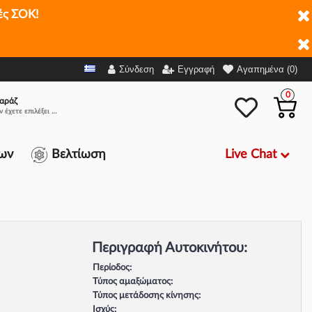
ές ΣΟΚ!
Σύνδεση
Εγγραφή
Αγαπημένα (0)
0
αράζ
Δεν έχετε επιλέξει αμάξι.
Live Chat
ων
Βελτίωση
Περιγραφή Αυτοκινήτου:
Περίοδος:
Τύπος αμαξώματος:
Τύπος μετάδοσης κίνησης:
Ισχύς: