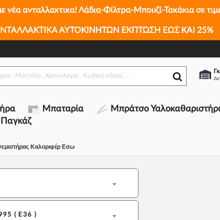
με νέα ανταλλακτικα! Λάδια-Φίλτρα-Μπουζί-Τακάκια σε τιμ
ΝΤΑΛΛΑΚΤΙΚΑ ΑΥΤΟΚΙΝΗΤΩΝ ΕΚΠΤΩΣΗ ΕΩΣ ΚΑΙ 25%
Γκ
τήρα
Μπαταρία
Μπράτσο Υαλοκαθαριστήρ
 Παγκάζ
νεμιστήρας Καλοριφέρ Εσω
995 ( E36 )