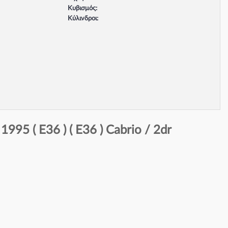
Κυβισμός:
Κύλινδροι:
Βαλβίδες:
Τύπος κινητήρα:
Σύστημα φρένων:
95 ( E36 ) ( E36 ) Cabrio / 2dr