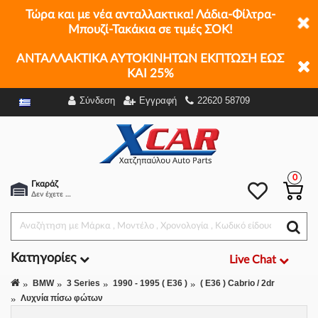
Τώρα και με νέα ανταλλακτικα! Λάδια-Φίλτρα-
Μπουζί-Τακάκια σε τιμές ΣΟΚ!
ΑΝΤΑΛΛΑΚΤΙΚΑ ΑΥΤΟΚΙΝΗΤΩΝ ΕΚΠΤΩΣΗ ΕΩΣ
ΚΑΙ 25%
Σύνδεση
Εγγραφή
22620 58709
Φίλτρα
0
Γκαράζ
Δεν έχετε επιλέξει αμάξι.
Κατηγορίες
Live Chat
BMW
3 Series
1990 - 1995 ( E36 )
( E36 ) Cabrio / 2dr
Λυχνία πίσω φώτων