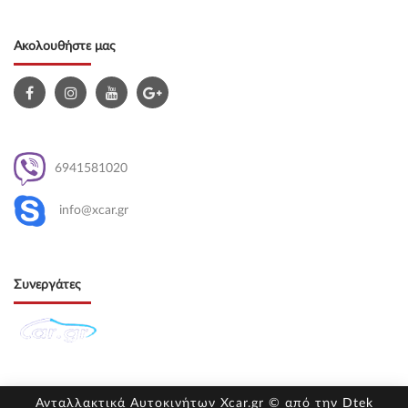
Ακολουθήστε μας
6941581020
info@xcar.gr
Συνεργάτες
Ανταλλακτικά Αυτοκινήτων Xcar.gr © από την
Dtek