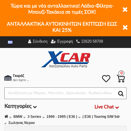
Τώρα και με νέα ανταλλακτικα! Λάδια-Φίλτρα-
Μπουζί-Τακάκια σε τιμές ΣΟΚ!
ΑΝΤΑΛΛΑΚΤΙΚΑ ΑΥΤΟΚΙΝΗΤΩΝ ΕΚΠΤΩΣΗ ΕΩΣ
ΚΑΙ 25%
Σύνδεση
Εγγραφή
22620 58709
Φίλτρα
0
Γκαράζ
Δεν έχετε επιλέξει αμάξι.
Κατηγορίες
Live Chat
BMW
3 Series
1990 - 1995 ( E36 )
( E36 ) Touring S/W 5dr
Σωληνας Νερου