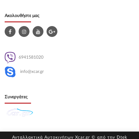
Ακολουθήστε μας
6941581020
info@xcar.gr
Συνεργάτες
Ανταλλακτικά Αυτοκινήτων Xcar.gr © από την
Dtek