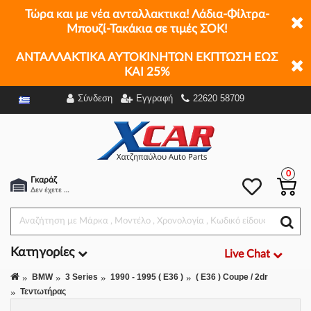
Τώρα και με νέα ανταλλακτικα! Λάδια-Φίλτρα-
Μπουζί-Τακάκια σε τιμές ΣΟΚ!
ΑΝΤΑΛΛΑΚΤΙΚΑ ΑΥΤΟΚΙΝΗΤΩΝ ΕΚΠΤΩΣΗ ΕΩΣ
ΚΑΙ 25%
Σύνδεση
Εγγραφή
22620 58709
Φίλτρα
0
Γκαράζ
Δεν έχετε επιλέξει αμάξι.
Κατηγορίες
Live Chat
BMW
3 Series
1990 - 1995 ( E36 )
( E36 ) Coupe / 2dr
Τεντωτήρας