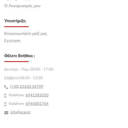
O Λογαριασμός μου
Υποστήριξη
Επικοινωνήστε μαζί μας
Εγγύηση
Θέλετε Βοήθεια ;
Δευτέρα - Παρ. 08:00 - 17:00
Σάββατο 08:00 - 13:00
(+30) 22620 58709
Vodafone :
69
41581020
Vodafone :
6946001764
info@xcar.gr