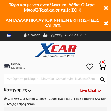
Τώρα και με νέα ανταλλακτικα! Λάδια-Φίλτρα-
Μπουζί-Τακάκια σε τιμές ΣΟΚ!
ΑΝΤΑΛΛΑΚΤΙΚΑ ΑΥΤΟΚΙΝΗΤΩΝ ΕΚΠΤΩΣΗ ΕΩΣ
ΚΑΙ 25%
Σύνδεση
Εγγραφή
22620 58709
Φίλτρα
0
Γκαράζ
Δεν έχετε επιλέξει αμάξι.
Κατηγορίες
Live Chat
BMW
3 Series
1995 - 2000 ( E36 F/L)
( E36 ) Touring S/W 5dr
Ντίζες Χειροφρένου