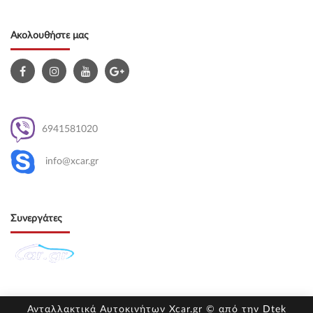
Ακολουθήστε μας
6941581020
info@xcar.gr
Συνεργάτες
Ανταλλακτικά Αυτοκινήτων Xcar.gr © από την
Dtek