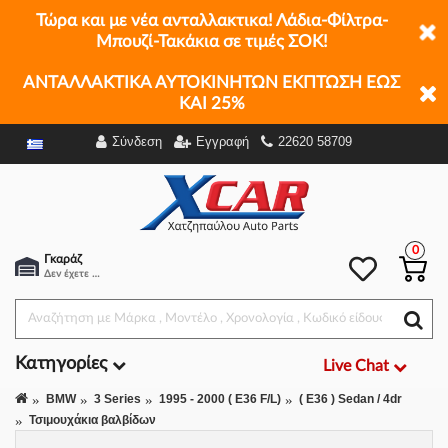
Τώρα και με νέα ανταλλακτικα! Λάδια-Φίλτρα-
Μπουζί-Τακάκια σε τιμές ΣΟΚ!
ΑΝΤΑΛΛΑΚΤΙΚΑ ΑΥΤΟΚΙΝΗΤΩΝ ΕΚΠΤΩΣΗ ΕΩΣ
ΚΑΙ 25%
Σύνδεση
Εγγραφή
22620 58709
Φίλτρα
0
Γκαράζ
Δεν έχετε επιλέξει αμάξι.
Κατηγορίες
Live Chat
BMW
3 Series
1995 - 2000 ( E36 F/L)
( E36 ) Sedan / 4dr
Τσιμουχάκια βαλβίδων