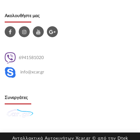
Ακολουθήστε μας
6941581020
info@xcar.gr
Συνεργάτες
Ανταλλακτικά Αυτοκινήτων Xcar.gr © από την
Dtek