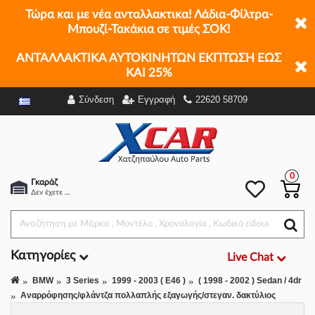
Τώρα και με νέα ανταλλακτικα! Λάδια-Φίλτρα-
Μπουζί-Τακάκια σε τιμές ΣΟΚ!
ΑΝΤΑΛΛΑΚΤΙΚΑ ΑΥΤΟΚΙΝΗΤΩΝ ΕΚΠΤΩΣΗ ΕΩΣ
ΚΑΙ 25%
Σύνδεση
Εγγραφή
22620 58709
Φίλτρα
0
Γκαράζ
Δεν έχετε επιλέξει αμάξι.
Κατηγορίες
Live Chat
BMW
3 Series
1999 - 2003 ( E46 )
( 1998 - 2002 ) Sedan / 4dr
Αναρρόφησης/φλάντζα πολλαπλής εξαγωγής/στεγαν. δακτύλιος