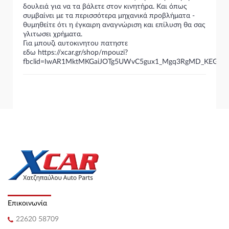
δουλειά για να τα βάλετε στον κινητήρα. Και όπως
συμβαίνει με τα περισσότερα μηχανικά προβλήματα -
θυμηθείτε ότι η έγκαιρη αναγνώριση και επίλυση θα σας
γλιτωσει χρήματα.
Για μπουζι αυτοκινητου πατηστε
εδω https://xcar.gr/shop/mpouzi?
fbclid=IwAR1MktMKGaiJOTg5UWvC5gux1_Mgq3RgMD_KEGdfE
Επικοινωνία
22620 58709