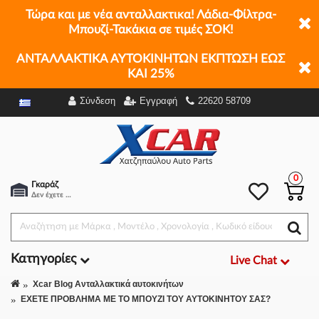
Τώρα και με νέα ανταλλακτικα! Λάδια-Φίλτρα-
Μπουζί-Τακάκια σε τιμές ΣΟΚ!
ΑΝΤΑΛΛΑΚΤΙΚΑ ΑΥΤΟΚΙΝΗΤΩΝ ΕΚΠΤΩΣΗ ΕΩΣ
ΚΑΙ 25%
Σύνδεση
Εγγραφή
22620 58709
0
Γκαράζ
Δεν έχετε επιλέξει αμάξι.
Κατηγορίες
Live Chat
Xcar Blog Ανταλλακτικά αυτοκινήτων
ΕΧΕΤΕ ΠΡΟΒΛΗΜΑ ΜΕ ΤΟ ΜΠΟΥΖΙ ΤΟΥ ΑΥΤΟΚΙΝΗΤΟΥ ΣΑΣ?