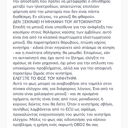
την απόσταση που πρέπει να μεταφερθεί ο σπινθήρας
μεταξύ των ηλεκτροδίων, απαιτώντας επιπλέον
φόρτιση από την μπαταρία που δεν είναι πάντα
διαθέσιμη. Εν ολίγοις, τα μπουζί θα φθαρούν.
ΔΕΝ ΞΕΚΙΝΑΕΙ Η ΜΗΧΑΝΗ ΤΟΥ ΑΥΤΟΚΙΝΗΤΟΥ
Επειδή τα μπουζί είναι υπεύθυνα για την ανάφλεξη του
καυσίμου στους θαλάμους καύσης των εμβόλων, αυτό
είναι ένα από τα κλασικά συμπτώματα ελαττωματικού
μπουζί. Θα παρατηρήσετε θόρυβους, πτώση ισχύος
κινητήρα - ειδικά όταν πηγαίνετε από στάσιμο σε κίνηση
- και η ποιότητα οδήγησης θα μειωθεί. Επομένως, εάν
το αυτοκίνητό σας έχει αυτό το ζήτημα, ελέγξτε το
αμέσως σε έναν μηχανικό, όχι μόνο για την επίλυση του
υποκείμενου προβλήματος, αλλά και για την αποφυγή
περαιτέρω ζημιάς στον κινητήρα.
ΕΛΕΓΞΤΕ ΤΟ ΦΩΣ ΤΟΥ ΚΙΝΗΤΗΡΑ
Αυτό το φως μπορεί να αναβοσβήνει στο ταμπλό στον
πίνακα ελέγχου σας για διάφορους λόγους. Ένα από τα
οποία είναι χαλασμένο μπουζί - και σε ορισμένα
οχήματα, αυτός είναι ένας από τους μοναδικούς ή
κύριους δείκτες που θα δείτε. Όταν ο κινητήρας σβήνει,
συνήθως λαμβάνεται από το ECU ως σφάλμα,
προκαλώντας ενεργοποιηση του φωτός του κινητήρα
ελέγχου. Μόλις το φως σας ειδοποιήσει για κάποιο
πρόβλημα, η χρήση ενός σαρωτή OBD2 θα σας