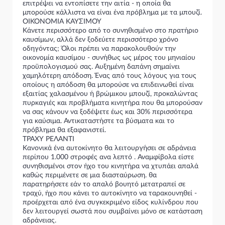
επιτρέψει να εντοπίσετε την αιτία - η οποία θα
μπορούσε κάλλιστα να είναι ένα πρόβλημα με τα μπουζί.
ΟΙΚΟΝΟΜΙΑ ΚΑΥΣΙΜΟΥ
Κάνετε περισσότερο από το συνηθισμένο στο πρατήριο
καυσίμων, αλλά δεν ξοδεύετε περισσότερο χρόνο
οδηγόντας; Όλοι πρέπει να παρακολουθούν την
οικονομία καυσίμου - συνήθως ως μέρος του μηνιαίου
προϋπολογισμού σας. Αυξημένη δαπάνη σημαίνει
χαμηλότερη απόδοση. Ένας από τους λόγους για τους
οποίους η απόδοση θα μπορούσε να επιδεινωθεί είναι
εξαιτίας χαλασμένου ή βρώμικου μπουζί, προκαλώντας
πυρκαγιές και προβλήματα κινητήρα που θα μπορούσαν
να σας κάνουν να ξοδέψετε έως και 30% περισσότερα
για καύσιμα. Αντικαταστήστε τα βύσματα και το
πρόβλημα θα εξαφανιστεί.
ΤΡΑΧΥ ΡΕΛΑΝΤΙ
Κανονικά ένα αυτοκίνητο θα λειτουργήσει σε αδράνεια
περίπου 1.000 στροφές ανα λεπτό . Αναμφίβολα είστε
συνηθισμένοι στον ήχο του κινητήρα να χτυπάει απαλά
καθώς περιμένετε σε μια διασταύρωση. θα
παρατηρήσετε εάν το απαλό βουητό μετατραπεί σε
τραχύ, ήχο που κάνει το αυτοκίνητο να ταρακουνηθεί -
προέρχεται από ένα συγκεκριμένο είδος κυλίνδρου που
δεν λειτουργεί σωστά που συμβαίνει μόνο σε κατάσταση
αδράνειας.