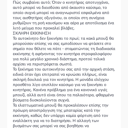
Πώς συμβαίνει αυτό; Όταν ο κινητήρας αποτυγχάνει,
αυτό μπορεί να διεισδύσει από άκαυστο καύσιμο, το
οποίο συχνά μπορεί να αναγνωριστεί εσφαλμένα από
τους αισθητήρες οξυγόνου, οι οποίοι στη συνέχεια
ρυθμίζουν τη ροή καυσίμου και αέρα με αποτέλεσμα ένα
λιτό μείγμα που προκαλεί βλάβες.
ΣΚΛΗΡΗ ΕΚΚΙΝΗΣΗ
Το αυτοκίνητο δεν ξεκινήσει το πρωί; τα κακά μπουζί θα
μπορούσαν επίσης να σας εμποδίσουν να φτάσετε στο
σημείο που θέλετε να πάτε - σταματώντας τη διαδικασία
εκκίνησης ή αφήνοντας τον κινητήρα στροφαλοφόρου
για πολύ μεγάλο χρονικό διάστημα, προτού τελικά
αρχίσει να περιστρέφεται σωστά.
Το ξεκίνημα του αυτοκινήτου σας από την αρχική στάση,
ειδικά όταν έχει επιτραπεί να κρυώσει πλήρως, είναι
σκληρή δουλειά για τον κινητήρα. Η μονάδα ελέγχου
προσθέτει λίγο επιπλέον καύσιμο για να ξεκινήσει ο
κινητήρας. Κανένα πρόβλημα για ένα κανονικό υγιές
μπουζί, αλλά αυτό είναι όπου τα παλαιότερα, φθαρμένα
βύσματα δυσκολεύονται συχνά.
Τα ελαττωματικά μπουζί θα προκαλέσουν επίσης την
πρόωρη αποστράγγιση της μπαταρίας κατά την
εκκίνηση, καθώς δεν υπάρχει καμία φόρτιση από τον
εναλλάκτη για να το διατηρήσει. Η αλλαγή των
βυσμάτων σας μπορεί να σας βοηθήσει να