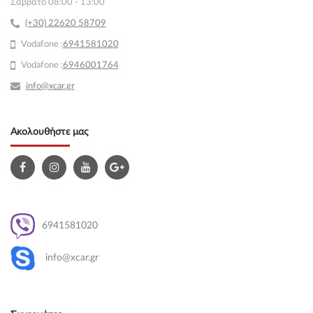
Σάββατο 08:00 - 13:00
(+30) 22620 58709
Vodafone :
69
41581020
Vodafone :
6946001764
info@xcar.gr
Ακολουθήστε μας
6941581020
info@xcar.gr