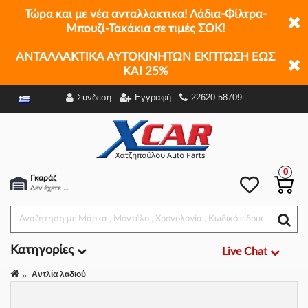
Τώρα και με νέα ανταλλακτικα! Λάδια-Φίλτρα-
Μπουζί-Τακάκια σε τιμές ΣΟΚ!
ΑΝΤΑΛΛΑΚΤΙΚΑ ΑΥΤΟΚΙΝΗΤΩΝ ΕΚΠΤΩΣΗ ΕΩΣ
ΚΑΙ 25%
Σύνδεση
Εγγραφή
22620 58709
Φίλτρα
0
Γκαράζ
Δεν έχετε επιλέξει αμάξι.
Κατηγορίες
Live Chat
Αντλία λαδιού