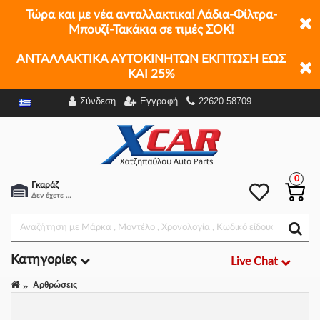
Τώρα και με νέα ανταλλακτικα! Λάδια-Φίλτρα-
Μπουζί-Τακάκια σε τιμές ΣΟΚ!
ΑΝΤΑΛΛΑΚΤΙΚΑ ΑΥΤΟΚΙΝΗΤΩΝ ΕΚΠΤΩΣΗ ΕΩΣ
ΚΑΙ 25%
Σύνδεση
Εγγραφή
22620 58709
Φίλτρα
0
Γκαράζ
Δεν έχετε επιλέξει αμάξι.
Κατηγορίες
Live Chat
Αρθρώσεις