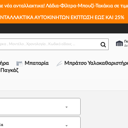
με νέα ανταλλακτικα! Λάδια-Φίλτρα-Μπουζί-Τακάκια σε τιμ
ΝΤΑΛΛΑΚΤΙΚΑ ΑΥΤΟΚΙΝΗΤΩΝ ΕΚΠΤΩΣΗ ΕΩΣ ΚΑΙ 25%
Γκ
τήρα
Μπαταρία
Μπράτσο Υαλοκαθαριστήρ
 Παγκάζ
ία