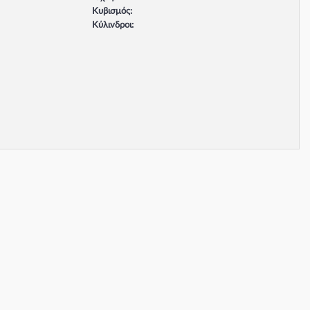
Κυβισμός:
Κύλινδροι:
Βαλβίδες:
Τύπος κινητήρα:
Σύστημα φρένων: