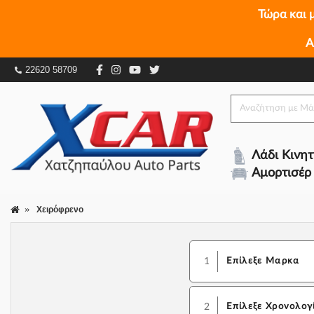
Τώρα και 
Α
22620 58709
Λάδι Κινη
Αμορτισέρ
Χειρόφρενο
1
Επίλεξε Μαρκα
2
Επίλεξε Χρονολογ