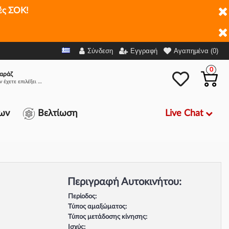
ές ΣΟΚ!
Σύνδεση
Εγγραφή
Αγαπημένα (0)
0
αράζ
Δεν έχετε επιλέξει αμάξι.
Live Chat
ων
Βελτίωση
Περιγραφή Αυτοκινήτου:
Περίοδος:
Τύπος αμαξώματος:
Τύπος μετάδοσης κίνησης:
Ισχύς: