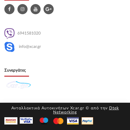
6941581020
info@xcar.gr
Συνεργάτες
Ανταλλακτικά Αυτοκινήτων Xcar.gr © από την
Dtek
Networking