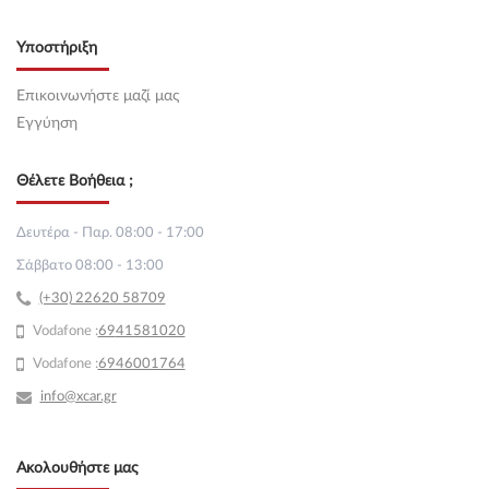
Υποστήριξη
Επικοινωνήστε μαζί μας
Εγγύηση
Θέλετε Βοήθεια ;
Δευτέρα - Παρ. 08:00 - 17:00
Σάββατο 08:00 - 13:00
(+30) 22620 58709
Vodafone :
69
41581020
Vodafone :
6946001764
info@xcar.gr
Ακολουθήστε μας