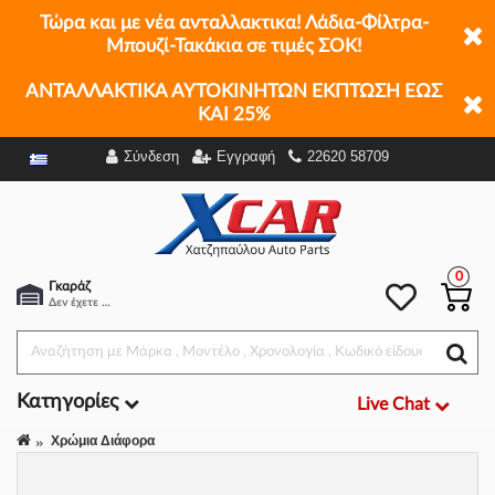
Τώρα και με νέα ανταλλακτικα! Λάδια-Φίλτρα-
Μπουζί-Τακάκια σε τιμές ΣΟΚ!
ΑΝΤΑΛΛΑΚΤΙΚΑ ΑΥΤΟΚΙΝΗΤΩΝ ΕΚΠΤΩΣΗ ΕΩΣ
ΚΑΙ 25%
Σύνδεση
Εγγραφή
22620 58709
Φίλτρα
0
Γκαράζ
Δεν έχετε επιλέξει αμάξι.
Κατηγορίες
Live Chat
Χρώμια Διάφορα