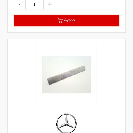
-
+
Αγορά