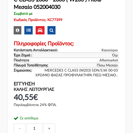
C CLASS 2000 - 2003 ( W203 ) Πίσω
Μεσαίο 052004030
Συμβατό με
Κωδικός Προϊόντος: XC77399
Πληροφορίες Προϊόντος:
Κατάσταση Ανταλλακτικού:
Καινούριο
Έχει Ζημιά :
Όχι
Ποιότητα
Aftermarket
Πλευρά Τοποθέτησης
Πίσω Μεσαίο
Σημειώσεις:
MERCEDES C CLASS (W203) SDN/S.W. 00-03
ΧΡΩΜΙΟ ΦΑΣΑΣ ΠΡΟΦΥΛΑΚΤΗΡΑ ΠΙΣΩ ΜΕΣΑΙΟ..
ΕΓΓΎΗΣΗ
ΚΑΛΗΣ ΛΕΙΤΟΥΡΓΙΑΣ
40,55€
Περιλαμβάνεται 24% ΦΠΑ.
Σε απόθεμα
-
+