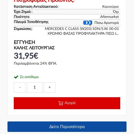
Πληροφορίες Προϊόντος:
Κατάσταση Ανταλλακτικού:
Καινούριο
Έχει Ζημιά :
Όχι
Ποιότητα
Aftermarket
Πλευρά Τοποθέτησης
Πίσω Αριστερά
Σημειώσεις:
MERCEDES C CLASS (W203) SDN/S.W. 00-03
ΧΡΩΜΙΟ ΦΑΣΑΣ ΠΡΟΦΥΛΑΚΤΗΡΑ ΠΙΣΩ L..
ΕΓΓΎΗΣΗ
ΚΑΛΗΣ ΛΕΙΤΟΥΡΓΙΑΣ
31,95€
Περιλαμβάνεται 24% ΦΠΑ.
Σε απόθεμα
-
+
Αγορά
Δείτε Περισσότερα