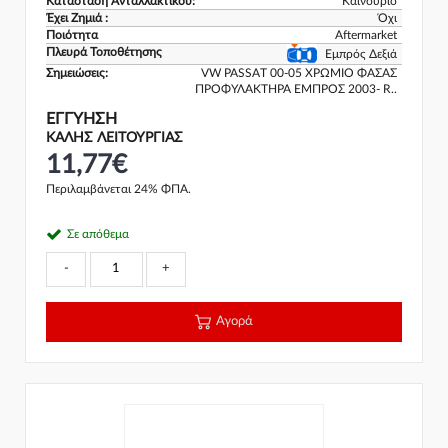
Κατάσταση Ανταλλακτικού:
Καινούριο
Έχει Ζημιά :
Όχι
Ποιότητα
Aftermarket
Πλευρά Τοποθέτησης
Εμπρός Δεξιά
Σημειώσεις:
VW PASSAT 00-05 ΧΡΩΜΙΟ ΦΑΣΑΣ
ΠΡΟΦΥΛΑΚΤΗΡΑ ΕΜΠΡΟΣ 2003- R..
ΕΓΓΎΗΣΗ
ΚΑΛΗΣ ΛΕΙΤΟΥΡΓΙΑΣ
11,77€
Περιλαμβάνεται 24% ΦΠΑ.
Σε απόθεμα
-
+
Αγορά