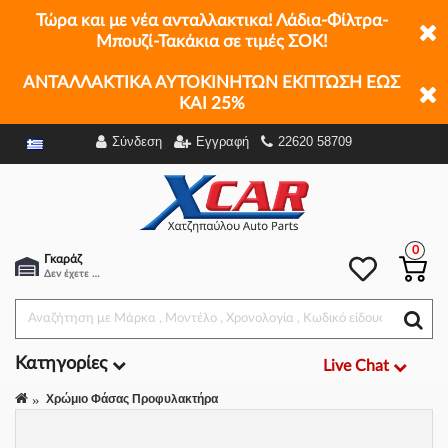
Τώρα και με νέα ανταλλακτικα! Λάδια-Φίλτρα-
Μπουζί-Τακάκια σε τιμές ΣΟΚ!
ΑΝΤΑΛΛΑΚΤΙΚΑ ΑΥΤΟΚΙΝΗΤΩΝ ΕΚΠΤΩΣΗ ΕΩΣ
ΚΑΙ 25%
Σύνδεση
Εγγραφή
22620 58709
Φίλτρα
0
Γκαράζ
Δεν έχετε επιλέξει αμάξι.
Κατηγορίες
Live Chat
Χρώμιο Φάσας Προφυλακτήρα