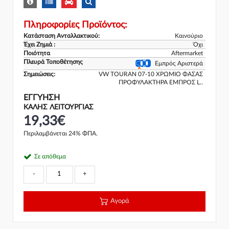
Πληροφορίες Προϊόντος:
Κατάσταση Ανταλλακτικού:
Καινούριο
Έχει Ζημιά :
Όχι
Ποιότητα
Aftermarket
Πλευρά Τοποθέτησης
Εμπρός Αριστερά
Σημειώσεις:
VW TOURAN 07-10 ΧΡΩΜΙΟ ΦΑΣΑΣ
ΠΡΟΦΥΛΑΚΤΗΡΑ ΕΜΠΡΟΣ L..
ΕΓΓΎΗΣΗ
ΚΑΛΗΣ ΛΕΙΤΟΥΡΓΙΑΣ
19,33€
Περιλαμβάνεται 24% ΦΠΑ.
Σε απόθεμα
-
+
Αγορά