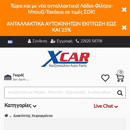
Τώρα και με νέα ανταλλακτικα! Λάδια-Φίλτρα-
Μπουζί-Τακάκια σε τιμές ΣΟΚ!
ΑΝΤΑΛΛΑΚΤΙΚΑ ΑΥΤΟΚΙΝΗΤΩΝ ΕΚΠΤΩΣΗ ΕΩΣ
ΚΑΙ 25%
Σύνδεση
Εγγραφή
22620 58709
Φίλτρα
0
Γκαράζ
Δεν έχετε επιλέξει αμάξι.
Κατηγορίες
Live Chat
Διακόπτης Χειροφρένου