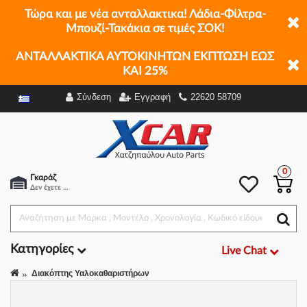
Τώρα και με νέα ανταλλακτικα! Λάδια-Φίλτρα-
Μπουζί-Τακάκια σε τιμές ΣΟΚ!
ΑΝΤΑΛΛΑΚΤΙΚΑ ΑΥΤΟΚΙΝΗΤΩΝ ΕΚΠΤΩΣΗ ΕΩΣ
ΚΑΙ 25%
Σύνδεση
Εγγραφή
22620 58709
Φίλτρα
0
Γκαράζ
Δεν έχετε επιλέξει αμάξι.
Κατηγορίες
Live Chat
Διακόπτης Υαλοκαθαριστήρων