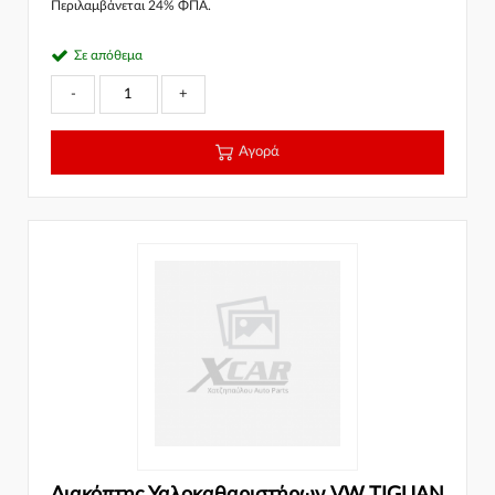
Περιλαμβάνεται 24% ΦΠΑ.
Σε απόθεμα
-
+
Αγορά