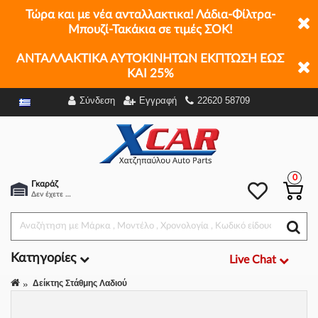
Τώρα και με νέα ανταλλακτικα! Λάδια-Φίλτρα-
Μπουζί-Τακάκια σε τιμές ΣΟΚ!
ΑΝΤΑΛΛΑΚΤΙΚΑ ΑΥΤΟΚΙΝΗΤΩΝ ΕΚΠΤΩΣΗ ΕΩΣ
ΚΑΙ 25%
Σύνδεση
Εγγραφή
22620 58709
Φίλτρα
0
Γκαράζ
Δεν έχετε επιλέξει αμάξι.
Κατηγορίες
Live Chat
Δείκτης Στάθμης Λαδιού