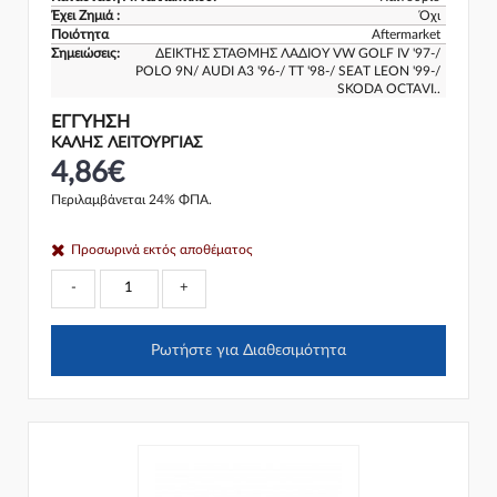
Έχει Ζημιά :
Όχι
Ποιότητα
Aftermarket
Σημειώσεις:
ΔΕΙΚΤΗΣ ΣΤΑΘΜΗΣ ΛΑΔΙΟΥ VW GOLF IV '97-/
POLO 9N/ AUDI A3 '96-/ TT '98-/ SEAT LEON '99-/
SKODA OCTAVI..
ΕΓΓΎΗΣΗ
ΚΑΛΗΣ ΛΕΙΤΟΥΡΓΙΑΣ
4,86€
Περιλαμβάνεται 24% ΦΠΑ.
Προσωρινά εκτός αποθέματος
-
+
Ρωτήστε για Διαθεσιμότητα