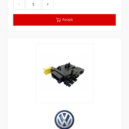
-
+
Αγορά