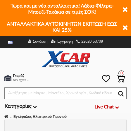
Τώρα και με νέα ανταλλακτικα! Λάδια-Φίλτρα-
Μπουζί-Τακάκια σε τιμές ΣΟΚ!
ΑΝΤΑΛΛΑΚΤΙΚΑ ΑΥΤΟΚΙΝΗΤΩΝ ΕΚΠΤΩΣΗ ΕΩΣ
ΚΑΙ 25%
Σύνδεση
Εγγραφή
22620 58709
Φίλτρα
0
Γκαράζ
Δεν έχετε επιλέξει αμάξι.
Κατηγορίες
Live Chat
Εγκέφαλος Ηλεκτρικού Τιμονιού