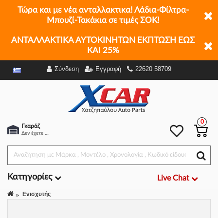
Τώρα και με νέα ανταλλακτικα! Λάδια-Φίλτρα-
Μπουζί-Τακάκια σε τιμές ΣΟΚ!
ΑΝΤΑΛΛΑΚΤΙΚΑ ΑΥΤΟΚΙΝΗΤΩΝ ΕΚΠΤΩΣΗ ΕΩΣ
ΚΑΙ 25%
Σύνδεση
Εγγραφή
22620 58709
Φίλτρα
0
Γκαράζ
Δεν έχετε επιλέξει αμάξι.
Κατηγορίες
Live Chat
Ενισχυτής