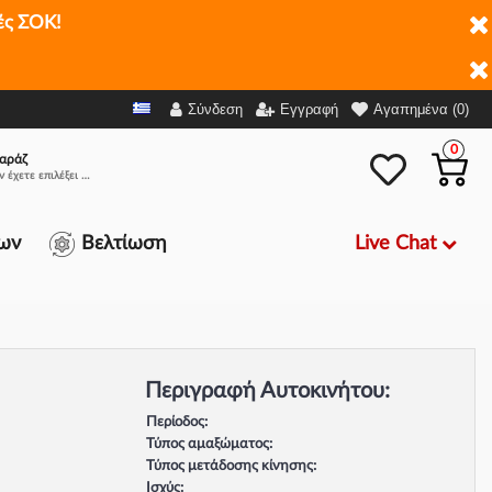
ές ΣΟΚ!
Σύνδεση
Εγγραφή
Αγαπημένα (0)
0
αράζ
Δεν έχετε επιλέξει αμάξι.
Live Chat
ων
Βελτίωση
Περιγραφή Αυτοκινήτου:
Περίοδος:
Τύπος αμαξώματος:
Τύπος μετάδοσης κίνησης:
Ισχύς: