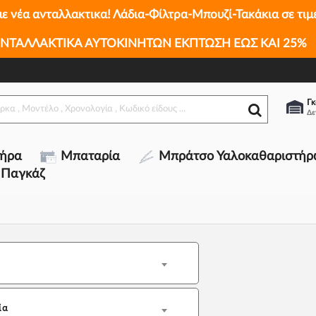
με νέα ανταλλακτικα! Λάδια-Φίλτρα-Μπουζί-Τακάκια σε τιμ
ΝΤΑΛΛΑΚΤΙΚΑ ΑΥΤΟΚΙΝΗΤΩΝ ΕΚΠΤΩΣΗ ΕΩΣ ΚΑΙ 25%
Γκ
τήρα
Μπαταρία
Μπράτσο Υαλοκαθαριστήρ
 Παγκάζ
ία