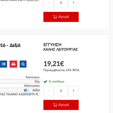
ΑΙΝΟ ΚΑΘΡΕΦΤΗ (LED) LE..
-
+
Αγορά
ΕΓΓΎΗΣΗ
6 - Δεξιά
ΚΑΛΗΣ ΛΕΙΤΟΥΡΓΙΑΣ
19,21€
Περιλαμβάνεται 24% ΦΠΑ.
Καινούριο
Όχι
Σε απόθεμα
Aftermarket
Δεξιά
-
+
ΦΛΑΣ ΠΛΑΙΝΟ ΚΑΘΡΕΦΤΗ R..
Αγορά