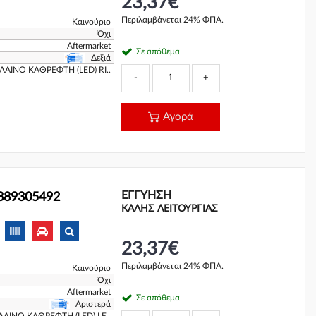
23,37€
Περιλαμβάνεται 24% ΦΠΑ.
Καινούριο
Όχι
Aftermarket
Σε απόθεμα
Δεξιά
ΑΙΝΟ ΚΑΘΡΕΦΤΗ (LED) RI..
-
+
Αγορά
ΕΓΓΎΗΣΗ
889305492
ΚΑΛΗΣ ΛΕΙΤΟΥΡΓΙΑΣ
23,37€
Περιλαμβάνεται 24% ΦΠΑ.
Καινούριο
Όχι
Aftermarket
Σε απόθεμα
Αριστερά