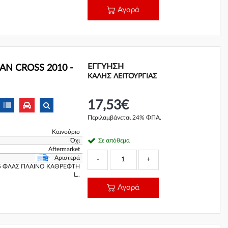
Αγορά
ΕΓΓΎΗΣΗ
AN CROSS 2010 -
ΚΑΛΗΣ ΛΕΙΤΟΥΡΓΙΑΣ
17,53€
Περιλαμβάνεται 24% ΦΠΑ.
Καινούριο
Όχι
Σε απόθεμα
Aftermarket
Αριστερά
-
+
5 ΦΛΑΣ ΠΛΑΙΝΟ ΚΑΘΡΕΦΤΗ
L..
Αγορά