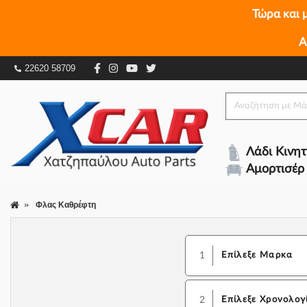
Τώρα και 
Α
22620 58709
Λάδι Κινη
Αμορτισέρ
Φλας Καθρέφτη
1
Επίλεξε Μαρκα
2
Επίλεξε Χρονολογ