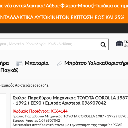
με νέα ανταλλακτικα! Λάδια-Φίλτρα-Μπουζί-Τακάκια σε τιμ
87 - 1992 ( EE90 ) Εμπρός Αριστερά
ΝΤΑΛΛΑΚΤΙΚΑ ΑΥΤΟΚΙΝΗΤΩΝ ΕΚΠΤΩΣΗ ΕΩΣ ΚΑΙ 25%
18
Γκ
τήρα
Μπαταρία
Μπράτσο Υαλοκαθαριστήρ
 Παγκάζ
) Εμπρός Αριστερά 096907042
Γρύλος Παραθύρου Μηχανικός TOYOTA COROLLA 1987
- 1992 ( EE90 ) Εμπρός Αριστερά 096907042
Κωδικός Προϊόντος: XC64144
Γρύλος Παραθύρου Μηχανικός TOYOTA COROLLA 1987 - 1992 ( EE90 
Εμπρός Αριστερά 096907042
Aftermarket ανταλλακτικό πάντα με την εγγύηση της εταιρείας XCAR