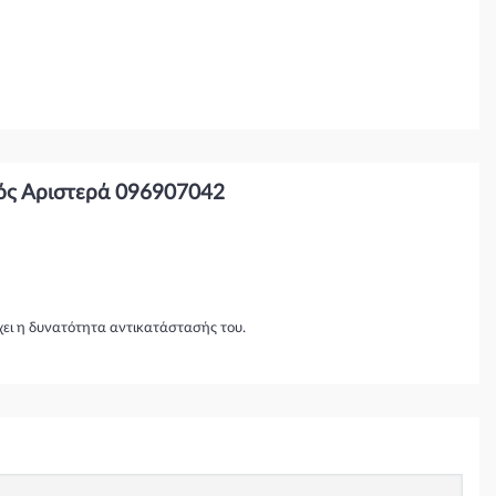
ός Αριστερά 096907042
χει η δυνατότητα αντικατάστασής του.