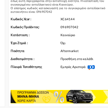
όπως αυτή περιγράφεται στην αντίστοιχη ενότητα. Η κατάσταση του
συγκεκριμένου ανταλλακτικού είναι Καινούριο.
Ο επίσημος κωδικός κατασκευαστή για το συγκεκριμένο ανταλλακτικό
αυτοκινήτου είναι: 096907042
Για την τοποθέτηση του συγκεκριμένου ανταλλακτικού παρακαλώ να
απευθύνεστε σε εξειδικευμένο συνεργείο.
Κωδικός Xcar :
XC64144
Σε περίπτωση που δεν γνωρίζεται αν το συγκεκριμένο ανταλλακτικό
ταιριάζει στο αυτοκίνητό σας μην διστάσετε να επικοινωνήσετε μαζί μας
Κωδικός Προϊόντος:
096907042
και θα σας κατατοπίσουμε πλήρως καθώς διαθέτουμε πλούσια γκάμα α
Γρύλος Παραθύρου Μηχανικός και γενικότερα για την κατηγορία Γρύλοι
Κατάσταση :
Καινούριο
Διακόπτες & Αμορτισέρ Ανύψωσης
Έχει Ζημιά :
Όχι
Ποιότητα
Aftermarket
Διαθεσιμότητα :
Προσθήκη στο καλάθι
Πλευρά Τοποθέτησης
Εμπρός Αριστερά