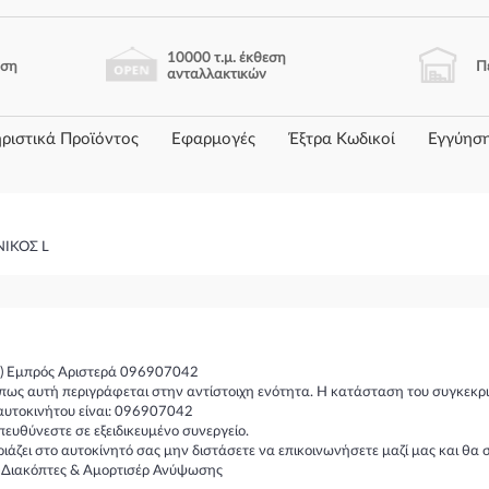
10000 τ.μ. έκθεση
ηση
Π
ανταλλακτικών
ριστικά Προϊόντος
Εφαρμογές
Έξτρα Κωδικοί
Εγγύησ
ΝΙΚΟΣ L
) Εμπρός Αριστερά 096907042
πως αυτή περιγράφεται στην αντίστοιχη ενότητα. Η κατάσταση του συγκεκρι
αυτοκινήτου είναι: 096907042
υθύνεστε σε εξειδικευμένο συνεργείο.
ιριάζει στο αυτοκίνητό σας μην διστάσετε να επικοινωνήσετε μαζί μας και 
ι-Διακόπτες & Αμορτισέρ Ανύψωσης