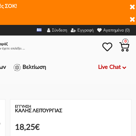
ές ΣΟΚ!
,25€
-
+
Προσθήκη στο καλάθι
Σύνδεση
Εγγραφή
Αγαπημένα (0)
0
αράζ
Δεν έχετε επιλέξει αμάξι.
Live Chat
ων
Βελτίωση
ΕΓΓΎΗΣΗ
ΚΑΛΗΣ ΛΕΙΤΟΥΡΓΙΑΣ
)
18,25€