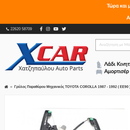
Τώρα και 
Γρύλος Παραθύρου Μηχανικός TOYOTA COROLLA 19
Α
096907042
22620 58709
Λάδι Κινη
Αμορτισέρ
Γρύλος Παραθύρου Μηχανικός TOYOTA COROLLA 1987 - 1992 ( EE90 