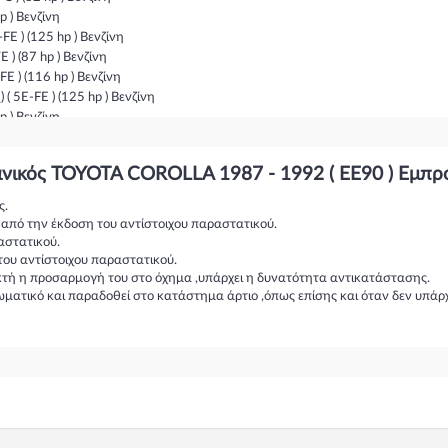
p ) Βενζίνη
E ) (125 hp ) Βενζίνη
) (87 hp ) Βενζίνη
E ) (116 hp ) Βενζίνη
 5E-FE ) (125 hp ) Βενζίνη
p ) Βενζίνη
) (90 hp ) Βενζίνη
 ) (105 hp ) Βενζίνη
νικός TOYOTA COROLLA 1987 - 1992 ( EE90 ) Εμπρ
(90 hp ) Βενζίνη
3) ( 4A-GE ) (116 hp ) Βενζίνη
ς.
 4A-GE ) (125 hp ) Βενζίνη
η από την έκδοση του αντίστοιχου παραστατικού.
E ) (102 hp ) Βενζίνη
αστατικού.
 4A-GE (20V) ) (139 hp ) Βενζίνη
του αντίστοιχου παραστατικού.
) (64 hp ) Πετρέλαιο
ικτή η προσαρμογή του στο όχημα ,υπάρχει η δυνατότητα αντικατάστασης.
ωματικό και παραδοθεί στο κατάστημα άρτιο ,όπως επίσης και όταν δεν υπάρ
) (67 hp ) Πετρέλαιο
A-FE ) (136 hp ) Βενζίνη