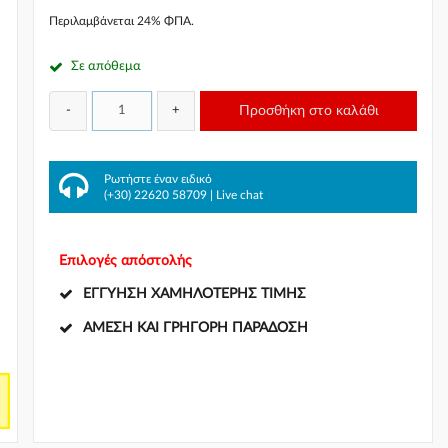
Περιλαμβάνεται 24% ΦΠΑ.
Σε απόθεμα
-
+
Προσθήκη στο καλάθι
πό
-
Ρωτήστε έναν ειδικό
(+30) 22620 58709
|
Live chat
Επιλογές απόστολής
ΕΓΓΎΗΣΗ ΧΑΜΗΛΌΤΕΡΗΣ ΤΙΜΉΣ
ΆΜΕΣΗ ΚΑΙ ΓΡΉΓΟΡΗ ΠΑΡΆΔΟΣΗ