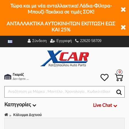
Τώρα και με νέα ανταλλακτικα! Λάδια-Φίλτρα-
Μπουζί-Τακάκια σε τιμές ΣΟΚ!
ΑΝΤΑΛΛΑΚΤΙΚΑ ΑΥΤΟΚΙΝΗΤΩΝ ΕΚΠΤΩΣΗ ΕΩΣ
ΚΑΙ 25%
Σύνδεση
Εγγραφή
22620 58709
Φίλτρα
0
Γκαράζ
Δεν έχετε επιλέξει αμάξι.
Κατηγορίες
Live Chat
Κάλυμμα Διχτυού