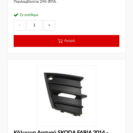
Περιλαμβάνεται 24% ΦΠΑ.
Σε απόθεμα
-
+
Αγορά