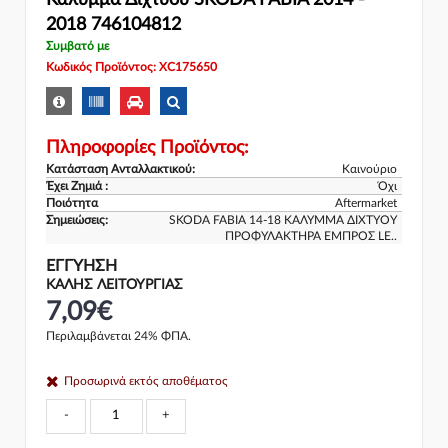
Κάλυμμα Διχτυού SKODA FABIA 2014 -
2018 746104812
Συμβατό με
Κωδικός Προϊόντος: XC175650
Πληροφορίες Προϊόντος:
Κατάσταση Ανταλλακτικού:
Καινούριο
Έχει Ζημιά :
Όχι
Ποιότητα
Aftermarket
Σημειώσεις:
SKODA FABIA 14-18 ΚΑΛΥΜΜΑ ΔΙΧΤΥΟΥ
ΠΡΟΦΥΛΑΚΤΗΡΑ ΕΜΠΡΟΣ LE..
ΕΓΓΎΗΣΗ
ΚΑΛΗΣ ΛΕΙΤΟΥΡΓΙΑΣ
7,09€
Περιλαμβάνεται 24% ΦΠΑ.
Προσωρινά εκτός αποθέματος
-
+