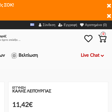
ές ΣΟΚ!
1,42€
-
+
Ρωτήστε για Διαθεσιμότητα
Σύνδεση
Εγγραφή
Αγαπημένα (0)
0
αράζ
Δεν έχετε επιλέξει αμάξι.
Live Chat
ων
Βελτίωση
ΕΓΓΎΗΣΗ
ΚΑΛΗΣ ΛΕΙΤΟΥΡΓΙΑΣ
11,42€