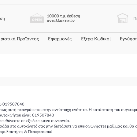
10000 τ.μ. έκθεση
ηση
Π
ανταλλακτικών
ριστικά Προϊόντος
Εφαρμογές
Έξτρα Κωδικοί
Εγγύησ
σω 019507840
πως αυτή περιγράφεται στην αντίστοιχη ενότητα. Η κατάσταση του συγκεκρι
αυτοκινήτου είναι: 019507840
υθύνεστε σε εξειδικευμένο συνεργείο.
ιριάζει στο αυτοκίνητό σας μην διστάσετε να επικοινωνήσετε μαζί μας και 
ροφυλακτήρες & Περιφερειακά