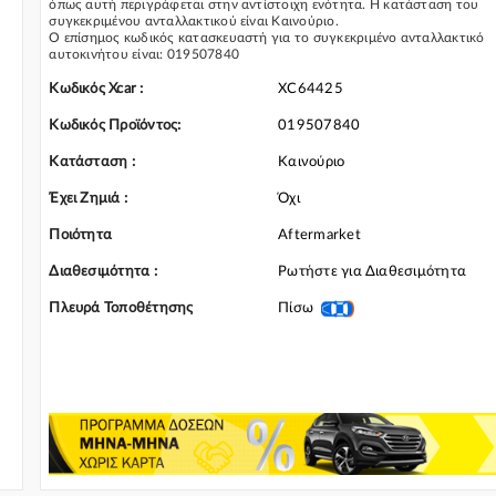
όπως αυτή περιγράφεται στην αντίστοιχη ενότητα. Η κατάσταση του
συγκεκριμένου ανταλλακτικού είναι Καινούριο.
Ο επίσημος κωδικός κατασκευαστή για το συγκεκριμένο ανταλλακτικό
αυτοκινήτου είναι: 019507840
Για την τοποθέτηση του συγκεκριμένου ανταλλακτικού παρακαλώ να
απευθύνεστε σε εξειδικευμένο συνεργείο.
Κωδικός Xcar :
XC64425
Σε περίπτωση που δεν γνωρίζεται αν το συγκεκριμένο ανταλλακτικό
ταιριάζει στο αυτοκίνητό σας μην διστάσετε να επικοινωνήσετε μαζί μας
Κωδικός Προϊόντος:
019507840
και θα σας κατατοπίσουμε πλήρως καθώς διαθέτουμε πλούσια γκάμα α
Κάλυμμα Γάντζου Προφυλακτήρα και γενικότερα για την κατηγορία
Κατάσταση :
Καινούριο
Προφυλακτήρες & Περιφερειακά
Έχει Ζημιά :
Όχι
Ποιότητα
Aftermarket
Διαθεσιμότητα :
Ρωτήστε για Διαθεσιμότητα
Πλευρά Τοποθέτησης
Πίσω