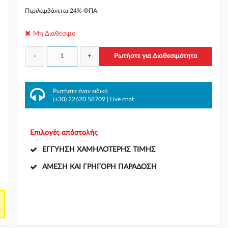
Περιλαμβάνεται 24% ΦΠΑ.
Μη Διαθέσιμο
-
+
Ρωτήστε για Διαθεσιμότητα
πό
Ρωτήστε έναν ειδικό
(+30) 22620 58709
|
Live chat
Επιλογές απόστολής
ΕΓΓΎΗΣΗ ΧΑΜΗΛΌΤΕΡΗΣ ΤΙΜΉΣ
ΆΜΕΣΗ ΚΑΙ ΓΡΉΓΟΡΗ ΠΑΡΆΔΟΣΗ