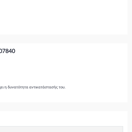
507840
χει η δυνατότητα αντικατάστασής του.