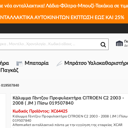
με νέα ανταλλακτικα! Λάδια-Φίλτρα-Μπουζί-Τακάκια σε τιμ
ΝΤΑΛΛΑΚΤΙΚΑ ΑΥΤΟΚΙΝΗΤΩΝ ΕΚΠΤΩΣΗ ΕΩΣ ΚΑΙ 25%
1
 - 2008 ( JM ) Πίσω 019507840
Γκ
τήρα
Μπαταρία
Μπράτσο Υαλοκαθαριστήρ
 Παγκάζ
ω 019507840
Κάλυμμα Γάντζου Προφυλακτήρα CITROEN C2 2003 -
2008 ( JM ) Πίσω 019507840
Κωδικός Προϊόντος: XC64425
Κάλυμμα Γάντζου Προφυλακτήρα CITROEN C2 2003 - 2008 ( JM ) Πίσω
019507840
Aftermarket ανταλλακτικό πάντα με την εγγύηση της εταιρείας XCAR