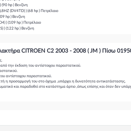
(90 hp ) Βενζίνη
,8HZ (DV4TD) ) (68 hp ) Πετρέλαιο
09 hp ) Βενζίνη
) ) (109 hp ) Πετρέλαιο
 ) (122 hp ) Βενζίνη
λακτήρα CITROEN C2 2003 - 2008 ( JM ) Πίσω 019
ς.
η από την έκδοση του αντίστοιχου παραστατικού.
αστατικού.
του αντίστοιχου παραστατικού.
ικτή η προσαρμογή του στο όχημα ,υπάρχει η δυνατότητα αντικατάστασης.
ωματικό και παραδοθεί στο κατάστημα άρτιο ,όπως επίσης και όταν δεν υπάρ