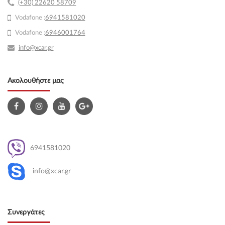
(+30) 22620 58709
Vodafone :
69
41581020
Vodafone :
6946001764
info@xcar.gr
Ακολουθήστε μας
6941581020
info@xcar.gr
Συνεργάτες