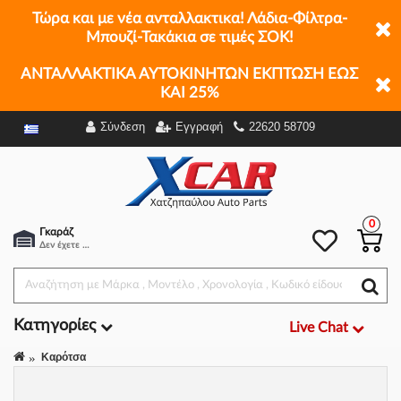
Τώρα και με νέα ανταλλακτικα! Λάδια-Φίλτρα-
Μπουζί-Τακάκια σε τιμές ΣΟΚ!
ΑΝΤΑΛΛΑΚΤΙΚΑ ΑΥΤΟΚΙΝΗΤΩΝ ΕΚΠΤΩΣΗ ΕΩΣ
ΚΑΙ 25%
Σύνδεση
Εγγραφή
22620 58709
Φίλτρα
0
Γκαράζ
Δεν έχετε επιλέξει αμάξι.
Κατηγορίες
Live Chat
Καρότσα