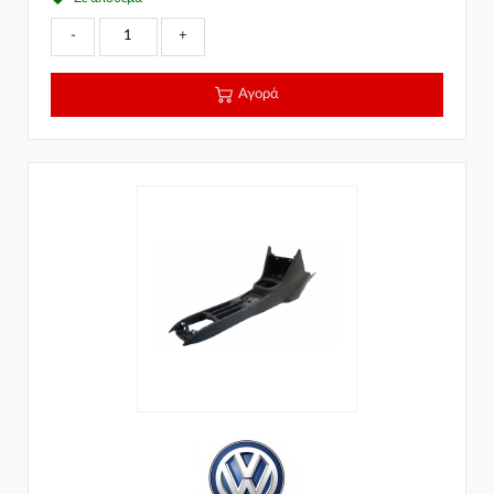
-
+
Αγορά