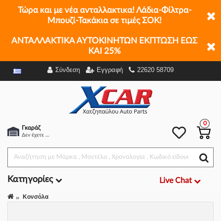
Τώρα και με νέα ανταλλακτικα! Λάδια-Φίλτρα-
Μπουζί-Τακάκια σε τιμές ΣΟΚ!
ΑΝΤΑΛΛΑΚΤΙΚΑ ΑΥΤΟΚΙΝΗΤΩΝ ΕΚΠΤΩΣΗ ΕΩΣ
ΚΑΙ 25%
Σύνδεση
Εγγραφή
22620 58709
Φίλτρα
0
Γκαράζ
Δεν έχετε επιλέξει αμάξι.
Κατηγορίες
Live Chat
Κονσόλα