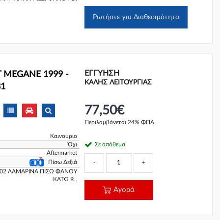
Ρωτήστε για Διαθεσιμότητα
ΕΓΓΎΗΣΗ
 MEGANE 1999 -
ΚΑΛΗΣ ΛΕΙΤΟΥΡΓΙΑΣ
31
77,50€
Περιλαμβάνεται 24% ΦΠΑ.
Καινούριο
Όχι
Σε απόθεμα
Aftermarket
Πίσω Δεξιά
-
+
02 ΛΑΜΑΡΙΝΑ ΠΙΣΩ ΦΑΝΟΥ
ΚΑΤΩ R..
Αγορά