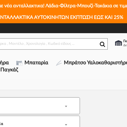
με νέα ανταλλακτικα! Λάδια-Φίλτρα-Μπουζί-Τακάκια σε τιμ
ΝΤΑΛΛΑΚΤΙΚΑ ΑΥΤΟΚΙΝΗΤΩΝ ΕΚΠΤΩΣΗ ΕΩΣ ΚΑΙ 25%
Γκ
τήρα
Μπαταρία
Μπράτσο Υαλοκαθαριστήρ
 Παγκάζ
ία