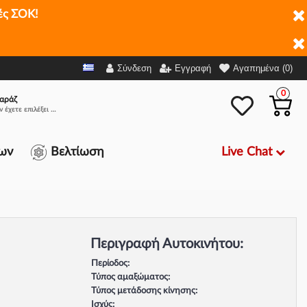
ές ΣΟΚ!
Σύνδεση
Εγγραφή
Αγαπημένα (0)
0
αράζ
Δεν έχετε επιλέξει αμάξι.
Live Chat
ων
Βελτίωση
Περιγραφή Αυτοκινήτου:
Περίοδος:
Τύπος αμαξώματος:
Τύπος μετάδοσης κίνησης:
Ισχύς: