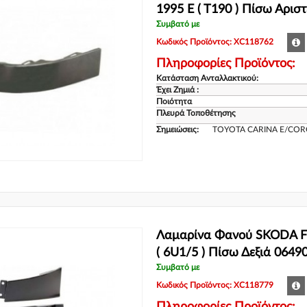
1995 E ( T190 ) Πίσω Αρισ
Συμβατό με
Κωδικός Προϊόντος: XC118762
Πληροφορίες Προϊόντος:
Κατάσταση Ανταλλακτικού:
Έχει Ζημιά :
Ποιότητα
Πλευρά Τοποθέτησης
Σημειώσεις:
TOYOTA CARINA E/COR
Λαμαρίνα Φανού SKODA FE
( 6U1/5 ) Πίσω Δεξιά 0649
Συμβατό με
Κωδικός Προϊόντος: XC118779