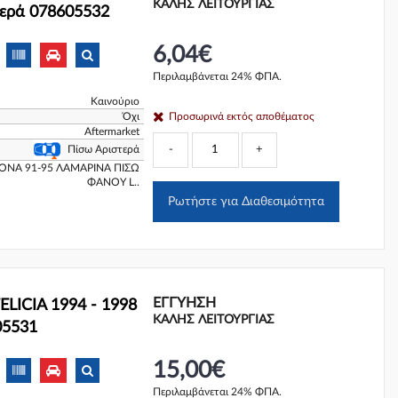
ΚΑΛΗΣ ΛΕΙΤΟΥΡΓΙΑΣ
τερά 078605532
6,04€
Περιλαμβάνεται 24% ΦΠΑ.
Καινούριο
Όχι
Προσωρινά εκτός αποθέματος
Aftermarket
-
+
Πίσω Αριστερά
ONA 91-95 ΛΑΜΑΡΙΝΑ ΠΙΣΩ
ΦΑΝΟΥ L..
Ρωτήστε για Διαθεσιμότητα
ΕΓΓΎΗΣΗ
LICIA 1994 - 1998
ΚΑΛΗΣ ΛΕΙΤΟΥΡΓΙΑΣ
05531
15,00€
Περιλαμβάνεται 24% ΦΠΑ.