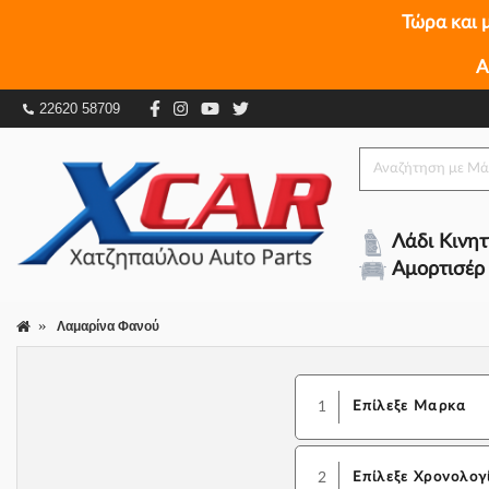
Τώρα και 
Α
22620 58709
Λάδι Κινη
Αμορτισέρ
Λαμαρίνα Φανού
1
Επίλεξε Μαρκα
2
Επίλεξε Χρονολογ