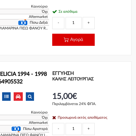
Καινούριο
Όχι
Σε απόθεμα
Aftermarket
Πίσω Δεξιά
-
+
 ΛΑΜΑΡΙΝΑ ΠΙΣΩ ΦΑΝΟΥ R..
Αγορά
ΕΓΓΎΗΣΗ
LICIA 1994 - 1998
ΚΑΛΗΣ ΛΕΙΤΟΥΡΓΙΑΣ
064905532
15,00€
Περιλαμβάνεται 24% ΦΠΑ.
Καινούριο
Όχι
Προσωρινά εκτός αποθέματος
Aftermarket
-
+
Πίσω Αριστερά
8 ΛΑΜΑΡΙΝΑ ΠΙΣΩ ΦΑΝΟΥ L..