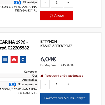
Πίσω Δεξιά
-
+
 SDN-L/B 96-01 ΛΑΜΑΡΙΝΑ
ΠΙΣΩ ΦΑΝΟΥ R..
Αγορά
ΕΓΓΎΗΣΗ
CARINA 1996 -
ΚΑΛΗΣ ΛΕΙΤΟΥΡΓΙΑΣ
τερά 022205532
6,04€
Περιλαμβάνεται 24% ΦΠΑ.
Καινούριο
Όχι
Προσωρινά εκτός αποθέματος
Aftermarket
-
+
Πίσω Αριστερά
 SDN-L/B 96-01 ΛΑΜΑΡΙΝΑ
ΠΙΣΩ ΦΑΝΟΥ L..
Ρωτήστε για Διαθεσιμότητα