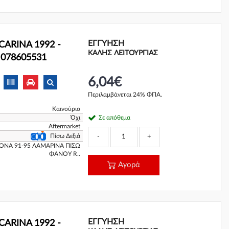
ΕΓΓΎΗΣΗ
CARINA 1992 -
ΚΑΛΗΣ ΛΕΙΤΟΥΡΓΙΑΣ
ά 078605531
6,04€
Περιλαμβάνεται 24% ΦΠΑ.
Καινούριο
Όχι
Σε απόθεμα
Aftermarket
Πίσω Δεξιά
-
+
ONA 91-95 ΛΑΜΑΡΙΝΑ ΠΙΣΩ
ΦΑΝΟΥ R..
Αγορά
ΕΓΓΎΗΣΗ
CARINA 1992 -