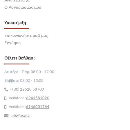
Αγαπημένα (0)
O Λογαριασμός μου
Υποστήριξη
Επικοινωνήστε μαζί μας
Εγγύηση
Θέλετε Βοήθεια ;
Δευτέρα - Παρ. 08:00 - 17:00
Σάββατο 08:00 - 13:00
(+30) 22620 58709
Vodafone :
69
41581020
Vodafone :
6946001764
info@xcar.gr