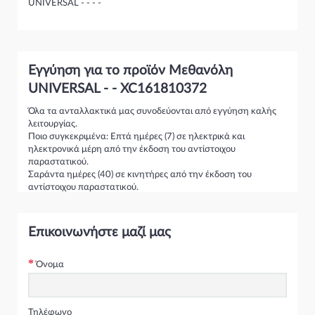
UNIVERSAL - - - -
Εγγύηση για το προϊόν Μεθανόλη
UNIVERSAL - - XC161810372
Όλα τα ανταλλακτικά μας συνοδεύονται από εγγύηση καλής
λειτουργίας.
Ποιο συγκεκριμένα: Επτά ημέρες (7) σε ηλεκτρικά και
ηλεκτρονικά μέρη από την έκδοση του αντίστοιχου
παραστατικού.
Σαράντα ημέρες (40) σε κινητήρες από την έκδοση του
αντίστοιχου παραστατικού.
Τριάντα ημέρες (30) σε σασμάν και κιβώτια ταχυτήτων από την
έκδοση του αντίστοιχου παραστατικού.
*Σε περίπτωση που το ανταλλακτικό είναι ελαττωματικό ή δεν
Επικοινωνήστε μαζί μας
είναι εφικτή η προσαρμογή του στο όχημα ,υπάρχει η
δυνατότητα αντικατάστασης.
* Επιστροφές χρημάτων γίνονται εφόσον το ανταλλακτικό
Όνομα
κριθεί ελαττωματικό και παραδοθεί στο κατάστημα άρτιο
,όπως επίσης και όταν δεν υπάρχει η δυνατότητα
αντικατάστασής του.
Τηλέφωνο
Χατζηπαύλου Ανταλλακτικά Αυτοκινήτων