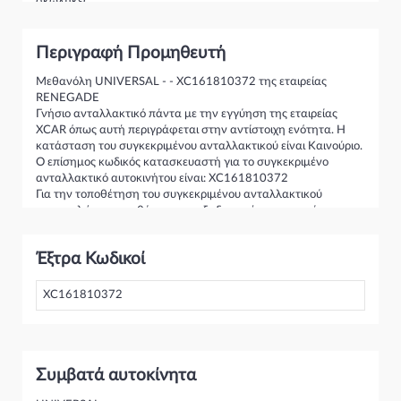
σκώληκες".
Περιγραφή Προμηθευτή
Click
HERE
for cross reference table or see below:
Ανάλογη με:
Μεθανόλη UNIVERSAL - - XC161810372 της εταιρείας
RENEGADE
VP - M1
Γνήσιο ανταλλακτικό πάντα με την εγγύηση της εταιρείας
XCAR όπως αυτή περιγράφεται στην αντίστοιχη ενότητα. Η
κατάσταση του συγκεκριμένου ανταλλακτικού είναι Καινούριο.
Ο επίσημος κωδικός κατασκευαστή για το συγκεκριμένο
ανταλλακτικό αυτοκινήτου είναι: XC161810372
Για την τοποθέτηση του συγκεκριμένου ανταλλακτικού
παρακαλώ να απευθύνεστε σε εξειδικευμένο συνεργείο.
Σε περίπτωση που δεν γνωρίζεται αν το συγκεκριμένο
ανταλλακτικό ταιριάζει στο αυτοκίνητό σας μην διστάσετε να
Έξτρα Κωδικοί
επικοινωνήσετε μαζί μας και θα σας κατατοπίσουμε πλήρως
καθώς διαθέτουμε πλούσια γκάμα από Βελτίωση και
γενικότερα για την κατηγορία Κινητήρας & Εξαρτήματα
XC161810372
Συμβατά αυτοκίνητα