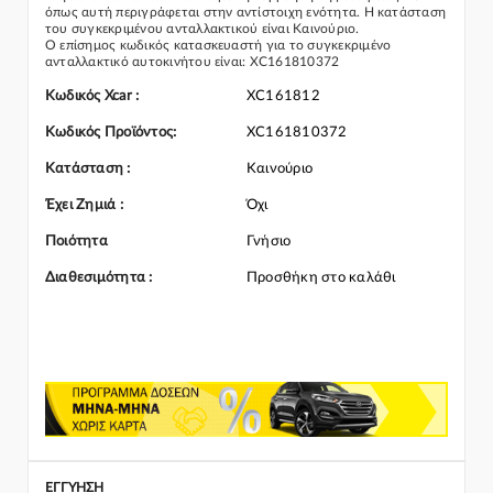
όπως αυτή περιγράφεται στην αντίστοιχη ενότητα. Η κατάσταση
του συγκεκριμένου ανταλλακτικού είναι Καινούριο.
Ο επίσημος κωδικός κατασκευαστή για το συγκεκριμένο
ανταλλακτικό αυτοκινήτου είναι: XC161810372
Για την τοποθέτηση του συγκεκριμένου ανταλλακτικού
παρακαλώ να απευθύνεστε σε εξειδικευμένο συνεργείο.
Κωδικός Xcar :
XC161812
Σε περίπτωση που δεν γνωρίζεται αν το συγκεκριμένο
ανταλλακτικό ταιριάζει στο αυτοκίνητό σας μην διστάσετε να
Κωδικός Προϊόντος:
XC161810372
επικοινωνήσετε μαζί μας και θα σας κατατοπίσουμε πλήρως
καθώς διαθέτουμε πλούσια γκάμα από Βελτίωση και γενικότερα
Κατάσταση :
Καινούριο
για την κατηγορία Κινητήρας & Εξαρτήματα
Έχει Ζημιά :
Όχι
Ποιότητα
Γνήσιο
Διαθεσιμότητα :
Προσθήκη στο καλάθι
ΕΓΓΎΗΣΗ