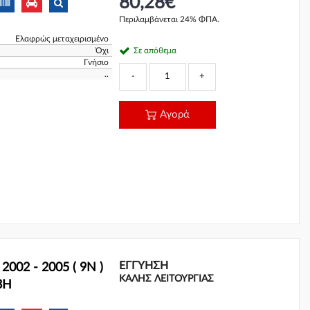
80,28€
Περιλαμβάνεται 24% ΦΠΑ.
Ελαφρώς μεταχειρισμένο
Όχι
Σε απόθεμα
Γνήσιο
..
-
+
Αγορά
ΕΓΓΎΗΣΗ
002 - 2005 ( 9N )
ΚΑΛΗΣ ΛΕΙΤΟΥΡΓΙΑΣ
3H