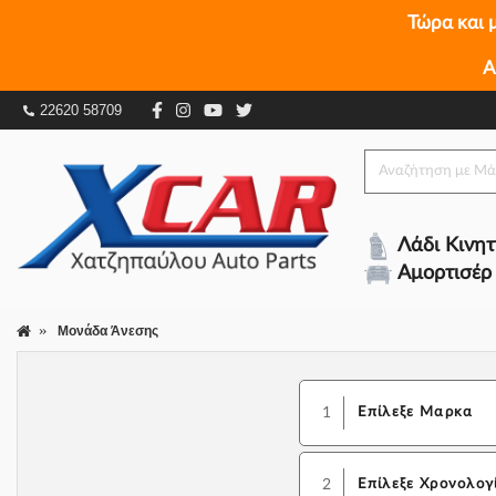
Τώρα και 
Α
22620 58709
Λάδι Κινη
Αμορτισέρ
Μονάδα Άνεσης
1
Επίλεξε Μαρκα
2
Επίλεξε Χρονολογ