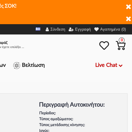
ές ΣΟΚ!
Σύνδεση
Εγγραφή
Αγαπημένα (0)
0
αράζ
Δεν έχετε επιλέξει αμάξι.
Live Chat
ων
Βελτίωση
Περιγραφή Αυτοκινήτου:
Περίοδος:
Τύπος αμαξώματος:
Τύπος μετάδοσης κίνησης:
Ισχύς: