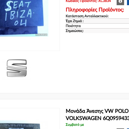
Κωδικός Προϊόντος: XC3834
Πληροφορίες Προϊόντος:
Κατάσταση Ανταλλακτικού:
Έχει Ζημιά :
Ποιότητα
Σημειώσεις:
Μονάδα Άνεσης VW POLO 2
VOLKSWAGEN 6Q095943
Συμβατό με