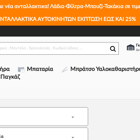
με νέα ανταλλακτικα! Λάδια-Φίλτρα-Μπουζί-Τακάκια σε τιμ
ΝΤΑΛΛΑΚΤΙΚΑ ΑΥΤΟΚΙΝΗΤΩΝ ΕΚΠΤΩΣΗ ΕΩΣ ΚΑΙ 25%
Γκ
τήρα
Μπαταρία
Μπράτσο Υαλοκαθαριστήρ
 Παγκάζ
ία