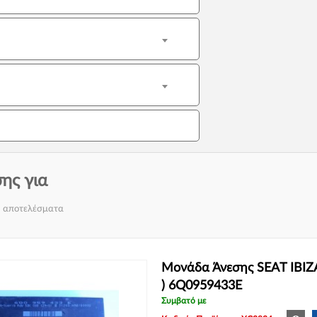
ης για
1 αποτελέσματα
Μονάδα Άνεσης SEAT IBIZA
) 6Q0959433E
Συμβατό με