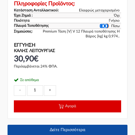
Πληροφορίες Προϊόντος:
Κατάσταση Ανταλλακτικού:
Ελαφρώς μεταχειρισμένο
Έχει Ζημιά :
Όχι
Ποιότητα
Γνήσιο
Πλευρά Τοποθέτησης
Πίσω
Σημειώσεις:
Premium Τάση [V] V 12 Πλευρά τοποθέτησης H
Βάρος [kg] kg 0,974..
ΕΓΓΎΗΣΗ
ΚΑΛΗΣ ΛΕΙΤΟΥΡΓΙΑΣ
30,90€
Περιλαμβάνεται 24% ΦΠΑ.
Σε απόθεμα
-
+
Αγορά
Δείτε Περισσότερα