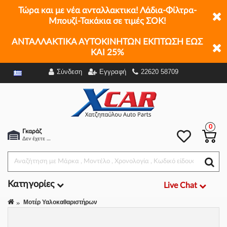
Τώρα και με νέα ανταλλακτικα! Λάδια-Φίλτρα-
Μπουζί-Τακάκια σε τιμές ΣΟΚ!
ΑΝΤΑΛΛΑΚΤΙΚΑ ΑΥΤΟΚΙΝΗΤΩΝ ΕΚΠΤΩΣΗ ΕΩΣ
ΚΑΙ 25%
Σύνδεση
Εγγραφή
22620 58709
Φίλτρα
0
Γκαράζ
Δεν έχετε επιλέξει αμάξι.
Κατηγορίες
Live Chat
Μοτέρ Υαλοκαθαριστήρων